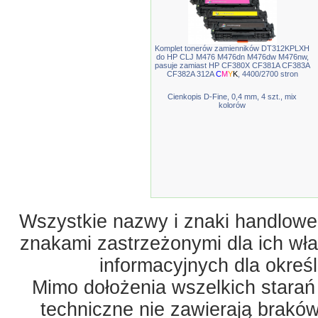
Komplet tonerów zamienników DT312KPLXH
do HP CLJ M476 M476dn M476dw M476nw,
pasuje zamiast HP CF380X CF381A CF383A
CF382A 312A
C
M
Y
K
, 4400/2700 stron
Cienkopis D-Fine, 0,4 mm, 4 szt., mix
kolorów
Wszystkie nazwy i znaki handlowe 
znakami zastrzeżonymi dla ich właś
informacyjnych dla okreś
Mimo dołożenia wszelkich starań
techniczne nie zawierają braków