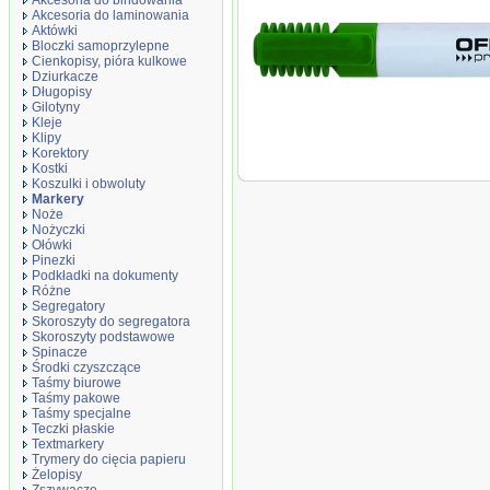
Akcesoria do bindowania
Akcesoria do laminowania
Aktówki
Bloczki samoprzylepne
Cienkopisy, pióra kulkowe
Dziurkacze
Długopisy
Marker do tablic, okrągły, 1-3mm (linia)
Gilotyny
Kleje
Klipy
Korektory
Kostki
Koszulki i obwoluty
Markery
Noże
Nożyczki
Ołówki
Pinezki
Podkładki na dokumenty
Różne
Segregatory
Skoroszyty do segregatora
Skoroszyty podstawowe
Spinacze
Środki czyszczące
Taśmy biurowe
Taśmy pakowe
Taśmy specjalne
Teczki płaskie
Textmarkery
Trymery do cięcia papieru
Żelopisy