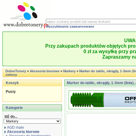
Wyszukiwanie zaawansowane
UWA
Przy zakupach produktów objętych pro
0 zł za wysyłkę przy pr
Zapraszamy na
DobreTonery
»
Akcesoria biurowe
»
Markery
»
Marker do tablic, okrągły, 1-3mm (lin
zielony
Koszyk
Marker do tablic, okrągły, 1-3mm (linia), 
Pusty
Kategorie
Idź do...
AGD małe
Akcesoria biurowe