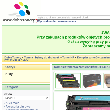
Wyszukiwanie zaawansowane
UWA
Przy zakupach produktów objętych pro
0 zł za wysyłkę przy pr
Zapraszamy na
DobreTonery
»
Tonery i bębny do drukarek
»
Toner HP
»
Komplet tonerów zamie
DT131KPLH CMYK
Koszyk
Komplet tonerów zamienników DT131KP
Pusty
Kategorie
Idź do...
AGD małe
Akcesoria biurowe