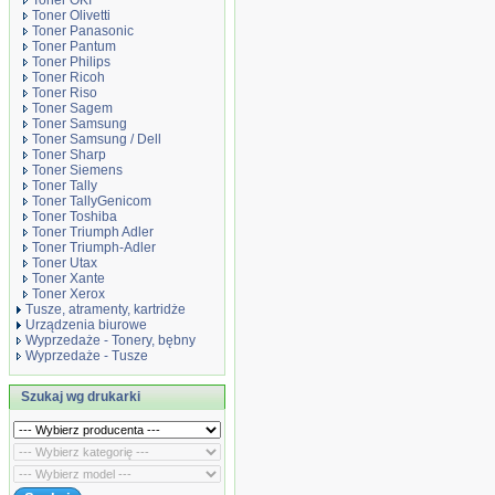
Toner OKI
Toner Olivetti
Toner Panasonic
Toner Pantum
Toner Philips
Toner Ricoh
Toner Riso
Toner Sagem
Toner Samsung
Toner Samsung / Dell
Toner Sharp
Toner Siemens
Toner Tally
Toner TallyGenicom
Toner Toshiba
Toner Triumph Adler
Toner Triumph-Adler
Toner Utax
Toner Xante
Toner Xerox
Tusze, atramenty, kartridże
Urządzenia biurowe
Wyprzedaże - Tonery, bębny
Wyprzedaże - Tusze
Szukaj wg drukarki