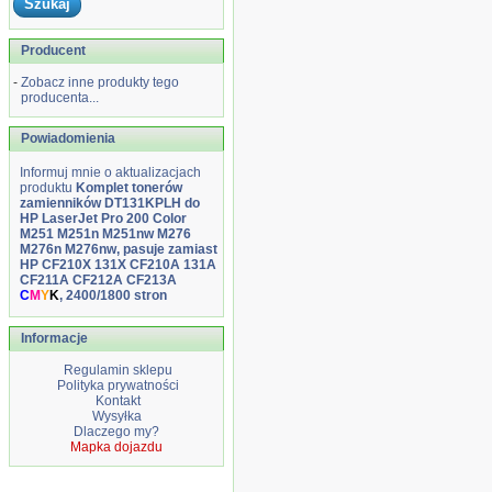
Producent
-
Zobacz inne produkty tego
producenta...
Powiadomienia
Informuj mnie o aktualizacjach
produktu
Komplet tonerów
zamienników DT131KPLH do
HP LaserJet Pro 200 Color
M251 M251n M251nw M276
M276n M276nw, pasuje zamiast
HP CF210X 131X CF210A 131A
CF211A CF212A CF213A
C
M
Y
K
, 2400/1800 stron
Informacje
Regulamin sklepu
Polityka prywatności
Kontakt
Wysyłka
Dlaczego my?
Mapka dojazdu