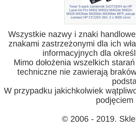
Toner 5-pack zamiennik 5xDT26XH do HP
LaserJet Pro M402 M402d M402dn M402n
M426 M426dw M426fdn M426fdw MFP, pasuje
zamiast HP CF226X 26X, 5 x 9000 stron
Wszystkie nazwy i znaki handlowe 
znakami zastrzeżonymi dla ich właś
informacyjnych dla okreś
Mimo dołożenia wszelkich starań
techniczne nie zawierają braków
podst
W przypadku jakichkolwiek wątpliw
podjęciem 
© 2006 - 2019. Skl