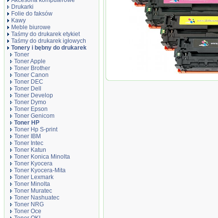
Akcesoria komputerowe
Drukarki
Folie do faksów
Kawy
Meble biurowe
Taśmy do drukarek etykiet
Taśmy do drukarek igłowych
Tonery i bębny do drukarek
Toner
Toner Apple
Toner Brother
Toner Canon
Komplet tonerów zamiennikó
Toner DEC
Toner Dell
Toner Develop
Toner Dymo
Toner Epson
Toner Genicom
Toner HP
Toner Hp S-print
Toner IBM
Toner Intec
Toner Katun
Toner Konica Minolta
Toner Kyocera
Toner Kyocera-Mita
Toner Lexmark
Toner Minolta
Toner Muratec
Toner Nashuatec
Toner NRG
Toner Oce