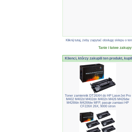
Kliknij tutaj, żeby zapytać obsługę sklepu o
Tanie i łatwe zakupy
Klienci, którzy zakupili ten produkt, kupi
Toner zamiennik DT26XH do HP LaserJet Pro
M402 M402d M402dn M402n M426 M426dw
M426fdn M426fdw MFP, pasuje zamiast HP
CF226X 26X, 9000 stron