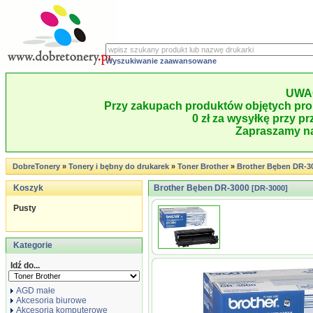
Wyszukiwanie zaawansowane
UWA
Przy zakupach produktów objętych pro
0 zł za wysyłkę przy pr
Zapraszamy na
DobreTonery
»
Tonery i bębny do drukarek
»
Toner Brother
»
Brother Bęben DR-3
Koszyk
Brother Bęben DR-3000
[DR-3000]
Pusty
Kategorie
Idź do...
AGD małe
Akcesoria biurowe
Akcesoria komputerowe