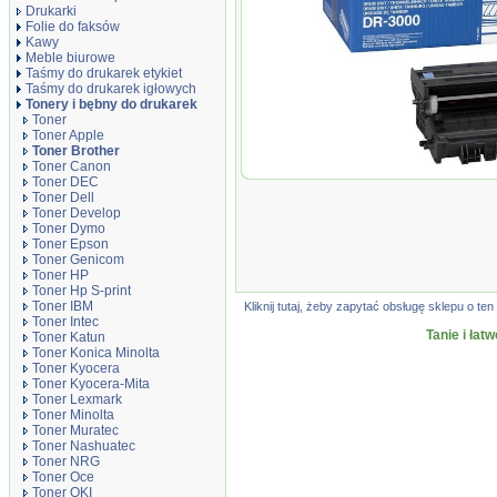
Drukarki
Folie do faksów
Kawy
Meble biurowe
Taśmy do drukarek etykiet
Taśmy do drukarek igłowych
Tonery i bębny do drukarek
Toner
Toner Apple
Toner Brother
Toner Canon
Brother Bęben DR-3000
Toner DEC
Toner Dell
Toner Develop
Toner Dymo
Toner Epson
Toner Genicom
Toner HP
Toner Hp S-print
Toner IBM
Kliknij tutaj, żeby zapytać obsługę sklepu o 
Toner Intec
Tanie i łat
Toner Katun
Toner Konica Minolta
Toner Kyocera
Toner Kyocera-Mita
Toner Lexmark
Toner Minolta
Toner Muratec
Toner Nashuatec
Toner NRG
Toner Oce
Toner OKI