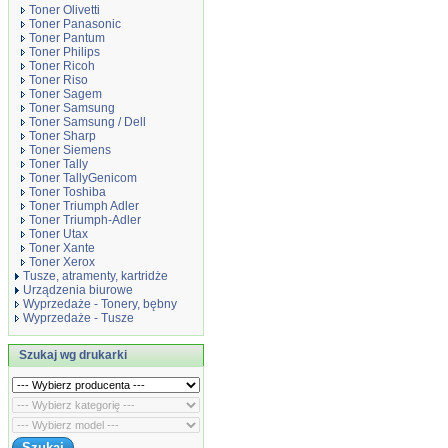
Toner Olivetti
Toner Panasonic
Toner Pantum
Toner Philips
Toner Ricoh
Toner Riso
Toner Sagem
Toner Samsung
Toner Samsung / Dell
Toner Sharp
Toner Siemens
Toner Tally
Toner TallyGenicom
Toner Toshiba
Toner Triumph Adler
Toner Triumph-Adler
Toner Utax
Toner Xante
Toner Xerox
Tusze, atramenty, kartridże
Urządzenia biurowe
Wyprzedaże - Tonery, bębny
Wyprzedaże - Tusze
Szukaj wg drukarki