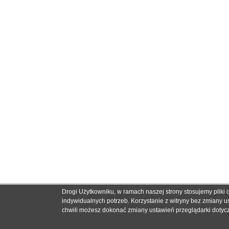
Drogi Użytkowniku, w ramach naszej strony stosujemy pliki
indywidualnych potrzeb. Korzystanie z witryny bez zmiany
chwili możesz dokonać zmiany ustawień przeglądarki dotyczą