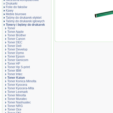
Akcesoria komputerowe
Drukarki
Folie do faksów
Kawy
Meble biurowe
Taśmy do drukarek etykiet
Taśmy do drukarek igłowych
Tonery i bębny do drukarek
Toner
Toner Apple
Toner Brother
Bęben OPC Katu
Toner Canon
1015/2016/2020
Toner DEC
Acceess
Toner Dell
Toner Develop
Toner Dymo
Toner Epson
Toner Genicom
Toner HP
Toner Hp S-print
Toner IBM
Toner Intec
Toner Katun
Toner Konica Minolta
Toner Kyocera
Toner Kyocera-Mita
Toner Lexmark
Toner Minolta
Toner Muratec
Toner Nashuatec
Toner NRG
Toner Oce