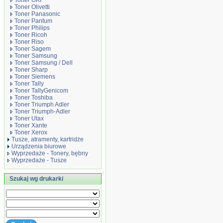
Toner OKI
Toner Olivetti
Toner Panasonic
Toner Pantum
Toner Philips
Toner Ricoh
Toner Riso
Toner Sagem
Toner Samsung
Toner Samsung / Dell
Toner Sharp
Toner Siemens
Toner Tally
Toner TallyGenicom
Toner Toshiba
Toner Triumph Adler
Toner Triumph-Adler
Toner Utax
Toner Xante
Toner Xerox
Tusze, atramenty, kartridże
Urządzenia biurowe
Wyprzedaże - Tonery, bębny
Wyprzedaże - Tusze
Szukaj wg drukarki