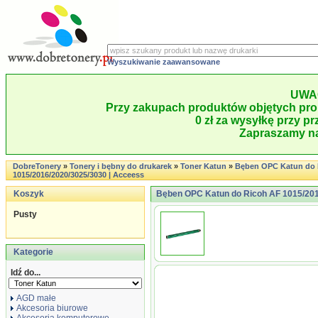
Wyszukiwanie zaawansowane
UWA
Przy zakupach produktów objętych pro
0 zł za wysyłkę przy pr
Zapraszamy na
DobreTonery
»
Tonery i bębny do drukarek
»
Toner Katun
»
Bęben OPC Katun do 
1015/2016/2020/3025/3030 | Acceess
Koszyk
Bęben OPC Katun do Ricoh AF 1015/201
Pusty
Kategorie
Idź do...
AGD małe
Akcesoria biurowe