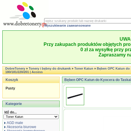
Wyszukiwanie zaawansowane
UWA
Przy zakupach produktów objętych pro
0 zł za wysyłkę przy pr
Zapraszamy na
DobreTonery
»
Tonery i bębny do drukarek
»
Toner Katun
»
Bęben OPC Katun do K
180/181/220/201 | Access
Koszyk
Bęben OPC Katun do Kyocera do Taskal
Pusty
Kategorie
Idź do...
AGD małe
Akcesoria biurowe