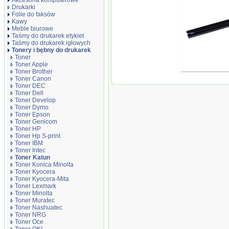
Akcesoria komputerowe
Drukarki
Folie do faksów
Kawy
Meble biurowe
Taśmy do drukarek etykiet
Taśmy do drukarek igłowych
Tonery i bębny do drukarek
Toner
Toner Apple
Toner Brother
Bęben OPC Kat
Toner Canon
Taskalfa 180/18
Toner DEC
Access
Toner Dell
Toner Develop
Toner Dymo
Toner Epson
Toner Genicom
Toner HP
Toner Hp S-print
Toner IBM
Toner Intec
Toner Katun
Toner Konica Minolta
Toner Kyocera
Toner Kyocera-Mita
Toner Lexmark
Toner Minolta
Toner Muratec
Toner Nashuatec
Toner NRG
Toner Oce