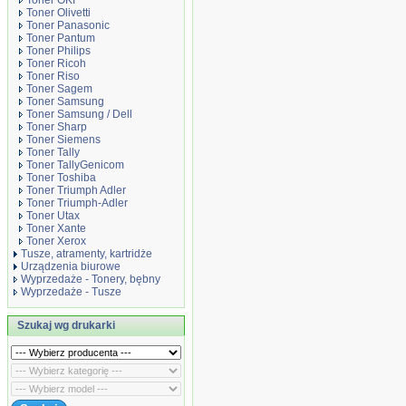
Toner OKI
Toner Olivetti
Toner Panasonic
Toner Pantum
Toner Philips
Toner Ricoh
Toner Riso
Toner Sagem
Toner Samsung
Toner Samsung / Dell
Toner Sharp
Toner Siemens
Toner Tally
Toner TallyGenicom
Toner Toshiba
Toner Triumph Adler
Toner Triumph-Adler
Toner Utax
Toner Xante
Toner Xerox
Tusze, atramenty, kartridże
Urządzenia biurowe
Wyprzedaże - Tonery, bębny
Wyprzedaże - Tusze
Szukaj wg drukarki