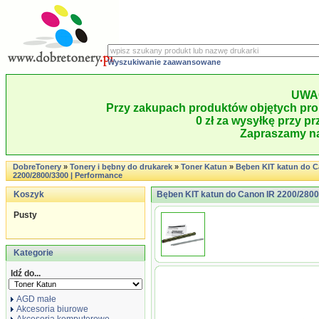
Wyszukiwanie zaawansowane
UWA
Przy zakupach produktów objętych pro
0 zł za wysyłkę przy pr
Zapraszamy na
DobreTonery
»
Tonery i bębny do drukarek
»
Toner Katun
»
Bęben KIT katun do C
2200/2800/3300 | Performance
Koszyk
Bęben KIT katun do Canon IR 2200/2800
Pusty
Kategorie
Idź do...
AGD małe
Akcesoria biurowe