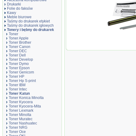
Akcesoria komputerowe
Drukarki
Folie do faksów
Kawy
Meble biurowe
Taśmy do drukarek etykiet
Taśmy do drukarek igłowych
Tonery i bębny do drukarek
Toner
Toner Apple
Toner Brother
Bęben KIT katu
Toner Canon
2200/2800/3300
Toner DEC
Toner Dell
Toner Develop
Toner Dymo
Toner Epson
Toner Genicom
Toner HP
Toner Hp S-print
Toner IBM
Toner Intec
Toner Katun
Toner Konica Minolta
Toner Kyocera
Toner Kyocera-Mita
Toner Lexmark
Toner Minolta
Toner Muratec
Toner Nashuatec
Toner NRG
Toner Oce