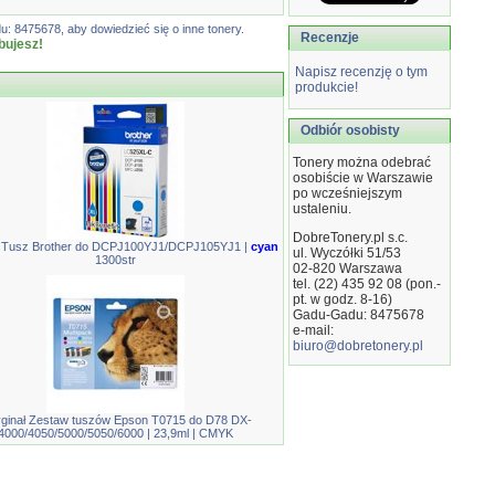
: 8475678, aby dowiedzieć się o inne tonery.
Recenzje
bujesz!
Napisz recenzję o tym
produkcie!
Odbiór osobisty
Tonery można odebrać
osobiście w Warszawie
po wcześniejszym
ustaleniu.
DobreTonery.pl s.c.
ł Tusz Brother do DCPJ100YJ1/DCPJ105YJ1 |
cyan
ul. Wyczółki 51/53
1300str
02-820
Warszawa
tel. (22) 435 92 08 (pon.-
pt. w godz. 8-16)
Gadu-Gadu: 8475678
e-mail:
biuro@dobretonery.pl
ginał Zestaw tuszów Epson T0715 do D78 DX-
4000/4050/5000/5050/6000 | 23,9ml | CMYK