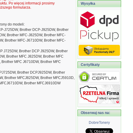
ktu. Po więcej informacji prosimy
Wysyłka
ższego formularza.
ony do modeli:
CP-J725DW, Brother DCP-J925DW, Brother
DW, Brother MFC-J825DW, Brother MFC-
W, Brother MFC-J6710DW, Brother MFC-
CP J725DW, Brother DCP J925DW, Brother
DW, Brother MFC J825DW, Brother MFC
 Brother MFC J6710DW, Brother MFC
Certyfikaty
CPJ725DW, Brother DCPJ925DW, Brother
, Brother MFCJ825DW, Brother MFCJ5910D,
r MFCJ6710DW, Brother MFCJ6910DW
Obserwuj nas na:
DobreTonery