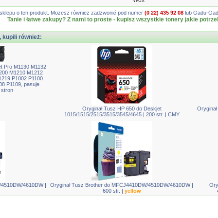
Wox
gę sklepu o ten produkt. Możesz również zadzwonić pod numer
(0 22) 435 92 08
lub Gadu-Gadu
Tanie i łatwe zakupy? Z nami to proste - kupisz wszystkie tonery jakie potrze
, kupili również:
et Pro M1130 M1132
200 M1210 M1212
219 P1002 P1100
8 P1109, pasuje
stron
Oryginał Tusz HP 650 do Deskjet
Orygina
1015/1515/2515/3515/3545/4645 | 200 str. | CMY
W/4510DW/4610DW |
Oryginał Tusz Brother do MFCJ4410DW/4510DW/4610DW |
Ory
600 str. |
yellow