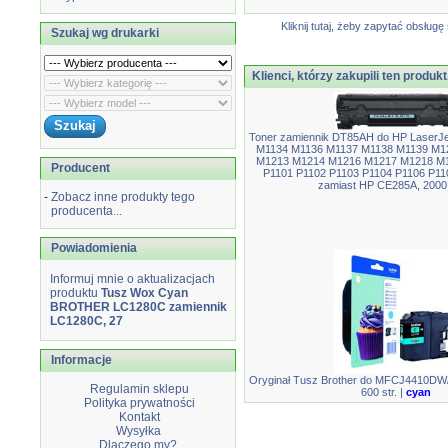
Kliknij tutaj, żeby zapytać obsłu
Szukaj wg drukarki
Klienci, którzy zakupili ten produkt
Toner zamiennik DT85AH do HP LaserJ
M1134 M1136 M1137 M1138 M1139 M1
M1213 M1214 M1216 M1217 M1218 M1
Producent
P1101 P1102 P1103 P1104 P1106 P110
zamiast HP CE285A, 2000 
-
Zobacz inne produkty tego
producenta...
Powiadomienia
Informuj mnie o aktualizacjach
produktu
Tusz Wox Cyan
BROTHER LC1280C zamiennik
LC1280C, 27
Informacje
Oryginał Tusz Brother do MFCJ4410D
Regulamin sklepu
600 str. |
cyan
Polityka prywatności
Kontakt
Wysyłka
Dlaczego my?