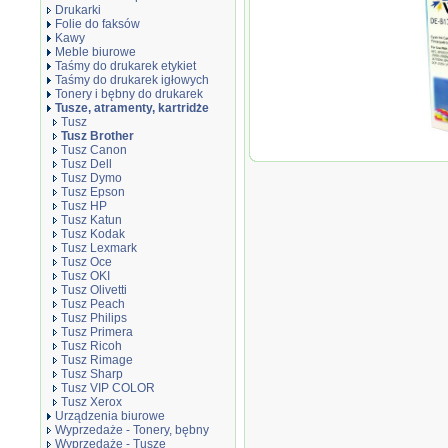
Drukarki
Folie do faksów
Kawy
Meble biurowe
Taśmy do drukarek etykiet
Taśmy do drukarek igłowych
Tonery i bębny do drukarek
Tusze, atramenty, kartridże
Tusz
Tusz Brother
Tusz Canon
Tus
Tusz Dell
BRO
Tusz Dymo
zam
Tusz Epson
27
Tusz HP
Tusz Katun
Tusz Kodak
Tusz Lexmark
Tusz Oce
Tusz OKI
Tusz Olivetti
Tusz Peach
Tusz Philips
Tusz Primera
Tusz Ricoh
Tusz Rimage
Tusz Sharp
Tusz VIP COLOR
Tusz Xerox
Urządzenia biurowe
Wyprzedaże - Tonery, bębny
Wyprzedaże - Tusze