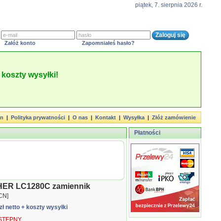
piątek, 7. sierpnia 2026 r.
Załóż konto
Zapomniałeś hasło?
koszty wysyłki!
in
|
Polityka prywatności
|
O nas
|
Kontakt
|
Wysyłka
|
Złóż zamówienie
Płatności
ER LC1280C zamiennik
CN]
zł netto
+ koszty wysyłki
TĘPNY.