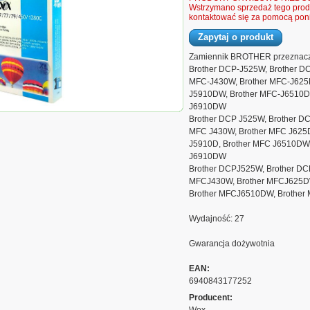
Wstrzymano sprzedaż tego produ
kontaktować się za pomocą poni
Zapytaj o produkt
Zamiennik BROTHER przeznacz
Brother DCP-J525W, Brother D
MFC-J430W, Brother MFC-J625
J5910DW, Brother MFC-J6510D
J6910DW
z Wox Cyan
Brother DCP J525W, Brother D
THER LC1280C
MFC J430W, Brother MFC J625
iennik LC1280C,
J5910D, Brother MFC J6510DW,
J6910DW
Brother DCPJ525W, Brother D
MFCJ430W, Brother MFCJ625DW
Brother MFCJ6510DW, Brothe
Wydajność: 27
Gwarancja dożywotnia
EAN:
6940843177252
Producent: