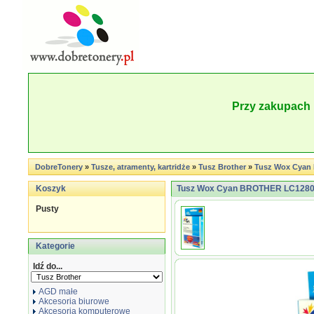
Przy zakupach 
DobreTonery
»
Tusze, atramenty, kartridże
»
Tusz Brother
»
Tusz Wox Cyan
Koszyk
Tusz Wox Cyan BROTHER LC1280C
Pusty
Kategorie
Idź do...
AGD małe
Akcesoria biurowe
Akcesoria komputerowe