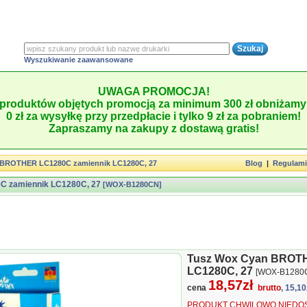
Wyszukiwanie zaawansowane
UWAGA PROMOCJA!
produktów objętych promocją za minimum 300 zł obniżamy 
0 zł za wysyłkę przy przedpłacie i tylko 9 zł za pobraniem!
Zapraszamy na zakupy z dostawą gratis!
 BROTHER LC1280C zamiennik LC1280C, 27
Blog
|
Regulam
 zamiennik LC1280C, 27
[WOX-B1280CN]
Tusz Wox Cyan BROTH
LC1280C, 27
[WOX-B1280
18,57zł
cena
brutto
, 15,10
PRODUKT CHWILOWO NIEDOS