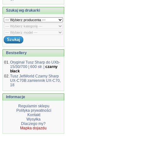
Szukaj wg drukarki
Bestsellery
01.
Oryginał Tusz Sharp do UXb-
15/30/700 | 600 str. |
czarny
black
02.
Tusz JetWorld Czarny Sharp
UX-C70B zamiennik UX-C70,
18
Informacje
Regulamin sklepu
Polityka prywatności
Kontakt
Wysyłka
Dlaczego my?
Mapka dojazdu