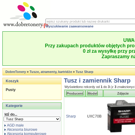
Wyszukiwanie zaawansowane
UWA
Przy zakupach produktów objętych pro
0 zł za wysyłkę przy pr
Zapraszamy na
DobreTonery
»
Tusze, atramenty, kartridże
»
Tusz Sharp
Tusz i zamiennik Sharp
Koszyk
Wyświetlono rekordy od
1
do
3
(z
3
znalezionyc
Pusty
Producent
Model
Zdjęcie
Kategorie
Idź do...
Sharp
UXC70B
AGD małe
Akcesoria biurowe
Akcesoria komputerowe