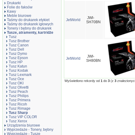
Drukarki
Folie do faksów
Kawy
Meble biurowe
JWI-
Taśmy do drukarek etykiet
JetWorld
SH70BN
Taśmy do drukarek igłowych
Tonery i bębny do drukarek
Tusze, atramenty, kartridże
Tusz
Tusz Brother
Tusz Canon
Tusz Dell
Tusz Dymo
JWI-
Tusz Epson
JetWorld
SH80BN
Tusz HP
Tusz Katun
Tusz Kodak
Tusz Lexmark
Tusz Oce
Wyświetlono rekordy od
1
do
3
(z
3
znalezionyc
Tusz OKI
Tusz Olivetti
Tusz Peach
Tusz Philips
Tusz Primera
Tusz Ricoh
Tusz Rimage
Tusz Sharp
Tusz VIP COLOR
Tusz Xerox
Urządzenia biurowe
Wyprzedaże - Tonery, bębny
Wyprzedaże - Tusze