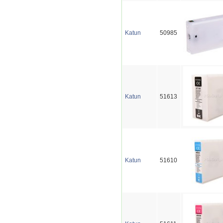
Katun
50985
Katun
51613
Katun
51610