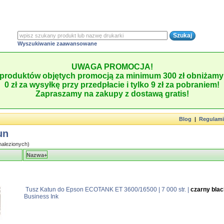
Wyszukiwanie zaawansowane
UWAGA PROMOCJA!
produktów objętych promocją za minimum 300 zł obniżamy 
0 zł za wysyłkę przy przedpłacie i tylko 9 zł za pobraniem!
Zapraszamy na zakupy z dostawą gratis!
Blog
|
Regulam
un
alezionych)
e
Nazwa+
Tusz Katun do Epson ECOTANK ET 3600/16500 | 7 000 str. |
czarny blac
Business Ink