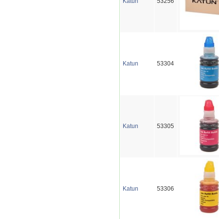
Katun
53256
Katun
53304
Katun
53305
Katun
53306