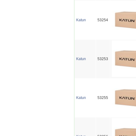
Katun
53254
Katun
53253
Katun
53255