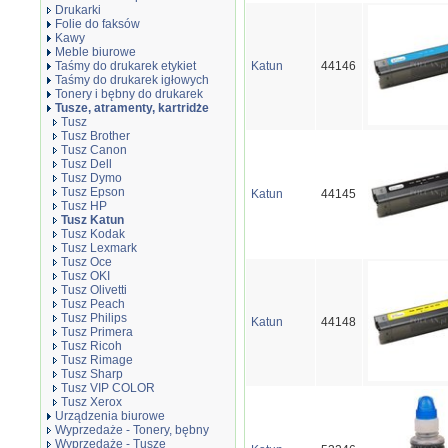
Drukarki
Folie do faksów
Kawy
Meble biurowe
Taśmy do drukarek etykiet
Katun
44146
Taśmy do drukarek igłowych
Tonery i bębny do drukarek
Tusze, atramenty, kartridże
Tusz
Tusz Brother
Tusz Canon
Tusz Dell
Tusz Dymo
Tusz Epson
Katun
44145
Tusz HP
Tusz Katun
Tusz Kodak
Tusz Lexmark
Tusz Oce
Tusz OKI
Tusz Olivetti
Tusz Peach
Tusz Philips
Katun
44148
Tusz Primera
Tusz Ricoh
Tusz Rimage
Tusz Sharp
Tusz VIP COLOR
Tusz Xerox
Urządzenia biurowe
Wyprzedaże - Tonery, bębny
Wyprzedaże - Tusze