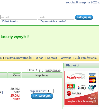
sobota, 8. sierpnia 2026 r.
Załóż konto
Zapomniałeś hasło?
koszty wysyłki!
in
|
Polityka prywatności
|
O nas
|
Kontakt
|
Wysyłka
|
Złóż zamówienie
Płatności
Stron:
1
2
3
[Następna >>]
Cena
Kup Teraz
20,40zł
Wpisz ilość:
k
|
netto
25,09zł
brutto