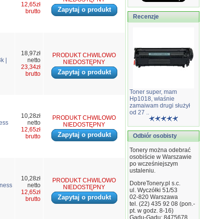
12,65zł
Zapytaj o produkt
brutto
Recenzje
18,97zł
PRODUKT CHWILOWO
k |
netto
NIEDOSTĘPNY
23,34zł
Zapytaj o produkt
brutto
Toner super, mam
Hp1018, właśnie
zamaiwam drugi służył
od 27 ..
10,28zł
PRODUKT CHWILOWO
ness
netto
NIEDOSTĘPNY
12,65zł
Zapytaj o produkt
Odbiór osobisty
brutto
Tonery można odebrać
osobiście w Warszawie
po wcześniejszym
ustaleniu.
10,28zł
PRODUKT CHWILOWO
DobreTonery.pl s.c.
iness
netto
NIEDOSTĘPNY
ul. Wyczółki 51/53
12,65zł
Zapytaj o produkt
02-820
Warszawa
brutto
tel. (22) 435 92 08 (pon.-
pt. w godz. 8-16)
Gadu-Gadu: 8475678