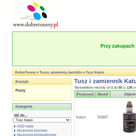
Przy zakupach 
DobreTonery
»
Tusze, atramenty, kartridże
»
Tusz Katun
Tusz i zamiennik Kat
Koszyk
Wyświetlono rekordy od
1
do
50
(z
135
zn
Pusty
Producent
Model
Zdjęci
Kategorie
Idź do...
Katun
53307
AGD małe
Akcesoria biurowe
Akcesoria komputerowe