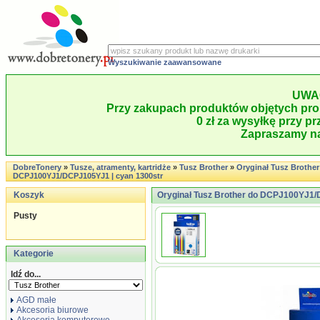
Wyszukiwanie zaawansowane
UWA
Przy zakupach produktów objętych pro
0 zł za wysyłkę przy pr
Zapraszamy na
DobreTonery
»
Tusze, atramenty, kartridże
»
Tusz Brother
»
Oryginał Tusz Brother
DCPJ100YJ1/DCPJ105YJ1 | cyan 1300str
Koszyk
Oryginał Tusz Brother do DCPJ100YJ1/
Pusty
Kategorie
Idź do...
AGD małe
Akcesoria biurowe