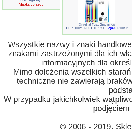
Dlaczego my?
Mapka dojazdu
Oryginał Tusz Brother do
DCPJ100YJ1/DCPJ105YJ1 |
cyan
1300str
Wszystkie nazwy i znaki handlowe 
znakami zastrzeżonymi dla ich właś
informacyjnych dla okreś
Mimo dołożenia wszelkich starań
techniczne nie zawierają braków
podst
W przypadku jakichkolwiek wątpliw
podjęciem 
© 2006 - 2019. Skl