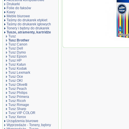
Akcesoria komputerowe
Drukarki
Folie do faksów
Kawy
Meble biurowe
Taśmy do drukarek etykiet
Taśmy do drukarek igłowych
Tonery i bębny do drukarek
Tusze, atramenty, kartridże
Tusz
Tusz Brother
Oryginał Tusz B
Tusz Canon
DCPJ100YJ1/D
Tusz Dell
cyan 1300str
Tusz Dymo
Tusz Epson
Tusz HP
Tusz Katun
Tusz Kodak
Tusz Lexmark
Tusz Oce
Tusz OKI
Tusz Olivetti
Tusz Peach
Tusz Philips
Tusz Primera
Tusz Ricoh
Tusz Rimage
Tusz Sharp
Tusz VIP COLOR
Tusz Xerox
Urządzenia biurowe
Wyprzedaże - Tonery, bębny