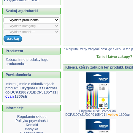
Wyprzedaże - Tusze
Szukaj wg drukarki
Kliknij tutaj, żeby zapytać obsługę sklepu o t
Producent
Tanie i łatwe zakupy?
-
Zobacz inne produkty tego
producenta...
Klienci, którzy zakupili ten produkt, kupi
Powiadomienia
Informuj mnie o aktualizacjach
produktu
Oryginał Tusz Brother
do DCPJ100YJ1/DCPJ105YJ1 |
cyan
1300str
Informacje
Oryginał Tusz Brother do
DCPJ100YJ1/DCPJ105YJ1 |
yellow
1300str
Regulamin sklepu
Polityka prywatności
Kontakt
Wysyłka