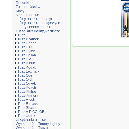
Drukarki
Folie do faksów
Kawy
Meble biurowe
Taśmy do drukarek etykiet
Taśmy do drukarek igłowych
Tonery i bębny do drukarek
Tusze, atramenty, kartridże
Tusz
Tusz Brother
Oryginał T
Tusz Canon
DCPJ100Y
Tusz Dell
czarny bl
Tusz Dymo
Tusz Epson
Tusz HP
Tusz Katun
Tusz Kodak
Tusz Lexmark
Tusz Oce
Tusz OKI
Tusz Olivetti
Tusz Peach
Tusz Philips
Tusz Primera
Tusz Ricoh
Tusz Rimage
Tusz Sharp
Tusz VIP COLOR
Tusz Xerox
Urządzenia biurowe
Wyprzedaże - Tonery, bębny
Wyprzedaże - Tusze