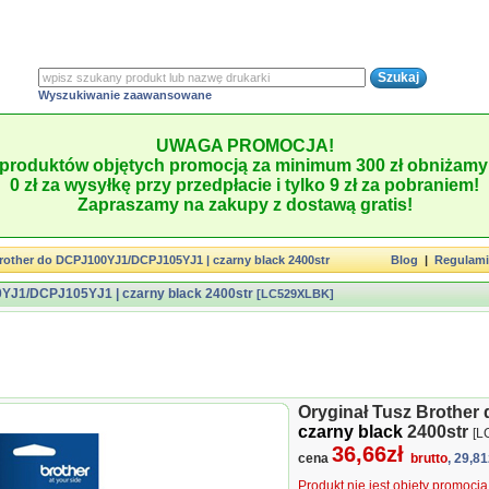
Wyszukiwanie zaawansowane
UWAGA PROMOCJA!
produktów objętych promocją za minimum 300 zł obniżamy 
0 zł za wysyłkę przy przedpłacie i tylko 9 zł za pobraniem!
Zapraszamy na zakupy z dostawą gratis!
rother do DCPJ100YJ1/DCPJ105YJ1 | czarny black 2400str
Blog
|
Regulam
0YJ1/DCPJ105YJ1 | czarny black 2400str
[LC529XLBK]
Oryginał Tusz Brothe
czarny black
2400str
[L
36,66zł
cena
brutto
, 29,81
Produkt nie jest objęty promocj