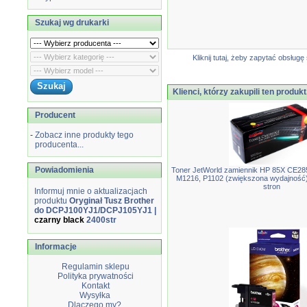
Szukaj wg drukarki
Kliknij tutaj, żeby zapytać obsłu
Klienci, którzy zakupili ten produkt
Producent
-
Zobacz inne produkty tego
producenta...
Powiadomienia
Toner JetWorld zamiennik HP 85X CE28
M1216, P1102 (zwiększona wydajność)
stron
Informuj mnie o aktualizacjach
produktu
Oryginał Tusz Brother
do DCPJ100YJ1/DCPJ105YJ1 |
czarny black
2400str
Informacje
Regulamin sklepu
Polityka prywatności
Kontakt
Wysyłka
Dlaczego my?