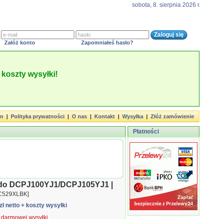
sobota, 8. sierpnia 2026 r.
Załóż konto
Zapomniałeś hasło?
koszty wysyłki!
in
|
Polityka prywatności
|
O nas
|
Kontakt
|
Wysyłka
|
Złóż zamówienie
Płatności
r do DCPJ100YJ1/DCPJ105YJ1 |
C529XLBK]
zł netto
+ koszty wysyłki
ą darmowej wysyłki.