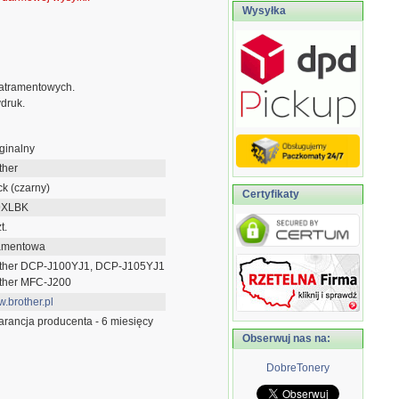
Wysyłka
atramentowych.
druk.
ginalny
ther
ck (czarny)
Certyfikaty
9XLBK
t.
amentowa
ther DCP-J100YJ1, DCP-J105YJ1
ther MFC-J200
.brother.pl
rancja producenta - 6 miesięcy
Obserwuj nas na:
DobreTonery