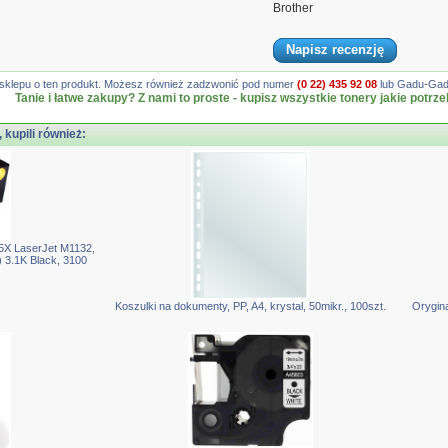
Brother
Napisz recenzję
gę sklepu o ten produkt. Możesz również zadzwonić pod numer
(0 22) 435 92 08
lub Gadu-Gadu
Tanie i łatwe zakupy? Z nami to proste - kupisz wszystkie tonery jakie potrze
, kupili również:
5X LaserJet M1132,
 3.1K Black, 3100
Koszulki na dokumenty, PP, A4, krystal, 50mikr., 100szt.
Orygin