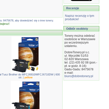
Recenzje
Napisz recenzję o tym
produkcie!
: 8475678, aby dowiedzieć się o inne tonery.
bujesz!
Odbiór osobisty
Tonery można odebrać
osobiście w Warszawie
po wcześniejszym
ustaleniu.
DobreTonery.pl s.c.
ul. Wyczółki 51/53
02-820
Warszawa
tel. (22) 435 92 08 (pon.-
pt. w godz. 8-16)
Gadu-Gadu: 8475678
e-mail:
ał Tusz Brother do MFCJ6910/MFCJ6710DW | 600
biuro@dobretonery.pl
str. |
yellow