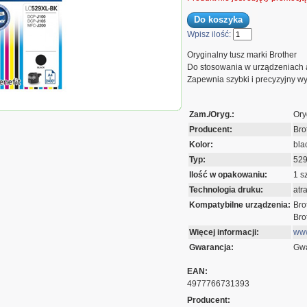
Wpisz ilość:
Oryginalny tusz marki Brother
Do stosowania w urządzeniach 
Zapewnia szybki i precyzyjny wy
usz Brother do
J1/DCPJ105YJ1 |
Zam./Oryg.:
Ory
ack 2400str
Producent:
Bro
Kolor:
bla
Typ:
52
Ilość w opakowaniu:
1 sz
Technologia druku:
atr
Kompatybilne urządzenia:
Bro
Bro
Więcej informacji:
www
Gwarancja:
Gwa
EAN:
4977766731393
Producent: