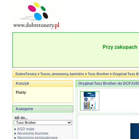
Przy zakupach 
DobreTonery
»
Tusze, atramenty, kartridże
»
Tusz Brother
»
Oryginał Tusz B
Koszyk
Oryginał Tusz Brother do DCPJ10
Pusty
Kategorie
Idź do...
AGD małe
Akcesoria biurowe
Akcesoria komputerowe