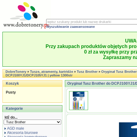
Wyszukiwanie zaawansowane
UWA
Przy zakupach produktów objętych pro
0 zł za wysyłkę przy pr
Zapraszamy na
DobreTonery
»
Tusze, atramenty, kartridże
»
Tusz Brother
»
Oryginał Tusz Brother
DCPJ100YJ1/DCPJ105YJ1 | yellow 1300str
Koszyk
Oryginał Tusz Brother do DCPJ100YJ1/
Pusty
Kategorie
Idź do...
AGD małe
Akcesoria biurowe