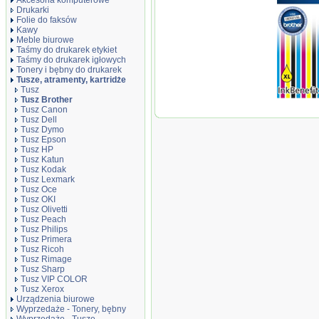
Akcesoria komputerowe
Drukarki
Folie do faksów
Kawy
Meble biurowe
Taśmy do drukarek etykiet
Taśmy do drukarek igłowych
Tonery i bębny do drukarek
Tusze, atramenty, kartridże
Tusz
Tusz Brother
Oryginał Tusz B
Tusz Canon
DCPJ100YJ1/D
Tusz Dell
yellow 1300str
Tusz Dymo
Tusz Epson
Tusz HP
Tusz Katun
Tusz Kodak
Tusz Lexmark
Tusz Oce
Tusz OKI
Tusz Olivetti
Tusz Peach
Tusz Philips
Tusz Primera
Tusz Ricoh
Tusz Rimage
Tusz Sharp
Tusz VIP COLOR
Tusz Xerox
Urządzenia biurowe
Wyprzedaże - Tonery, bębny