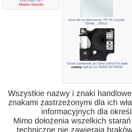
Dlaczego my?
Mapka dojazdu
Koszulki na dokumenty, PP, A4, krystal,
50mikr., 100szt.
Taśma zamiennik do Dymo 19mm/7m biała
czarny
nadruk D1 45803 S0720830
Wszystkie nazwy i znaki handlowe 
znakami zastrzeżonymi dla ich właś
informacyjnych dla okreś
Mimo dołożenia wszelkich starań
techniczne nie zawierają braków