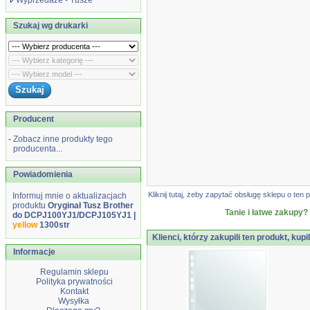
Wyprzedaże - Tusze
Szukaj wg drukarki
Producent
-
Zobacz inne produkty tego
producenta...
Powiadomienia
Kliknij tutaj, żeby zapytać obsługę sklepu o t
Informuj mnie o aktualizacjach
produktu
Oryginał Tusz Brother
Tanie i łatwe zakupy?
do DCPJ100YJ1/DCPJ105YJ1 |
yellow
1300str
Klienci, którzy zakupili ten produkt, kupi
Informacje
Regulamin sklepu
Polityka prywatności
Kontakt
Wysyłka