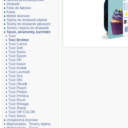
Akcesoria komputerowe
Drukarki
Folie do faksów
Kawy
Meble biurowe
Taśmy do drukarek etykiet
Taśmy do drukarek igłowych
Tonery i bębny do drukarek
Tusze, atramenty, kartridże
Tusz
Tusz Brother
Oryginał Tusz 
Tusz Canon
MFCJ4410DW/4
Tusz Dell
600 str. | yellow
Tusz Dymo
Tusz Epson
Tusz HP
Tusz Katun
Tusz Kodak
Tusz Lexmark
Tusz Oce
Tusz OKI
Tusz Olivetti
Tusz Peach
Tusz Philips
Tusz Primera
Tusz Ricoh
Tusz Rimage
Tusz Sharp
Tusz VIP COLOR
Tusz Xerox
Urządzenia biurowe
Wyprzedaże - Tonery, bębny