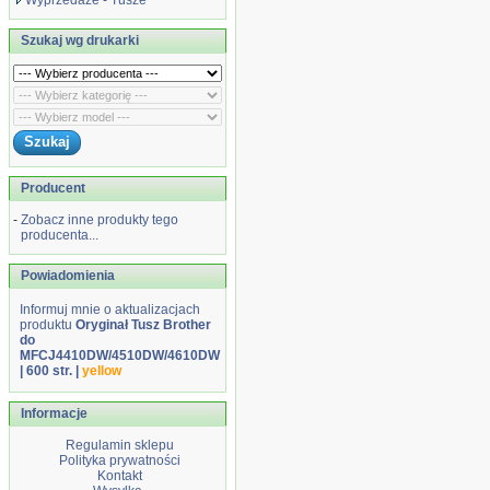
Wyprzedaże - Tusze
Szukaj wg drukarki
Producent
-
Zobacz inne produkty tego
producenta...
Powiadomienia
Informuj mnie o aktualizacjach
produktu
Oryginał Tusz Brother
do
MFCJ4410DW/4510DW/4610DW
| 600 str. |
yellow
Informacje
Regulamin sklepu
Polityka prywatności
Kontakt