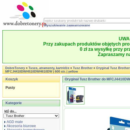
Wyszukiwanie zaawansowane
UWA
Przy zakupach produktów objętych pro
0 zł za wysyłkę przy pr
Zapraszamy na
DobreTonery
»
Tusze, atramenty, kartridże
»
Tusz Brother
»
Oryginał Tusz Brother
MFCJ4410DW/4510DW/4610DW | 600 str. | yellow
Koszyk
Oryginał Tusz Brother do MFCJ4410DW/
Pusty
Kategorie
Idź do...
AGD małe
Akcesoria biurowe