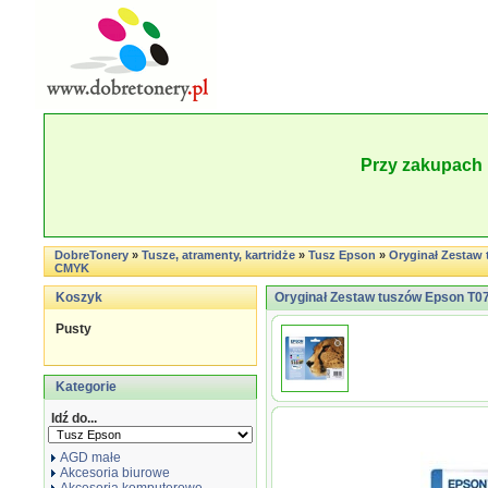
Przy zakupach 
DobreTonery
»
Tusze, atramenty, kartridże
»
Tusz Epson
»
Oryginał Zestaw 
CMYK
Koszyk
Oryginał Zestaw tuszów Epson T07
Pusty
Kategorie
Idź do...
AGD małe
Akcesoria biurowe