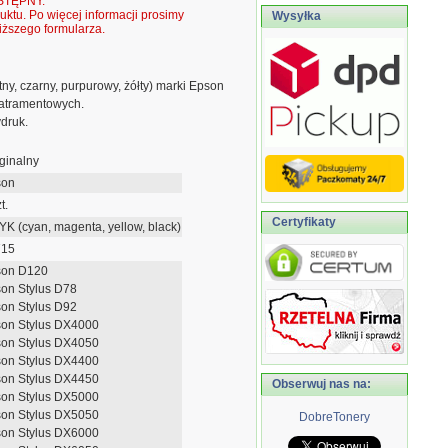
TĘPNY.
ktu. Po więcej informacji prosimy
Wysyłka
ższego formularza.
ny, czarny, purpurowy, żółty) marki Epson
atramentowych.
druk.
ginalny
son
t.
Certyfikaty
K (cyan, magenta, yellow, black)
715
son D120
on Stylus D78
on Stylus D92
on Stylus DX4000
on Stylus DX4050
on Stylus DX4400
on Stylus DX4450
Obserwuj nas na:
on Stylus DX5000
on Stylus DX5050
DobreTonery
on Stylus DX6000