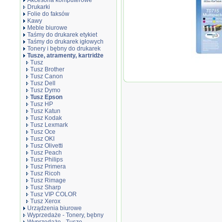
Akcesoria komputerowe
Drukarki
Folie do faksów
Kawy
Meble biurowe
Taśmy do drukarek etykiet
Taśmy do drukarek igłowych
Tonery i bębny do drukarek
Tusze, atramenty, kartridże
Tusz
Tusz Brother
Oryginał 
Tusz Canon
T0715 do 
Tusz Dell
4000/4050
Tusz Dymo
23,9ml | 
Tusz Epson
Tusz HP
Tusz Katun
Tusz Kodak
Tusz Lexmark
Tusz Oce
Tusz OKI
Tusz Olivetti
Tusz Peach
Tusz Philips
Tusz Primera
Tusz Ricoh
Tusz Rimage
Tusz Sharp
Tusz VIP COLOR
Tusz Xerox
Urządzenia biurowe
Wyprzedaże - Tonery, bębny