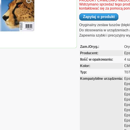
PRODUKT CHWILOWO NIEDOS
Wstrzymano sprzedaż tego produ
kontaktować się za pomocą poni
Zapytaj o produkt
Oryginalny zestaw tuszów (błękit
Do stosowania w urządzeniach 
Zapewnia szybki i precyzyjny wy
Zestaw tuszów Epson
Zam./Oryg.:
Ory
D78 DX-
/5000/5050/6000 |
Producent:
Ep
CMYK
Ilość w opakowaniu:
4 sz
Kolor:
CMY
Typ:
T0
Kompatybilne urządzenia:
Ep
Eps
Eps
Eps
Eps
Eps
Eps
Eps
Eps
Eps