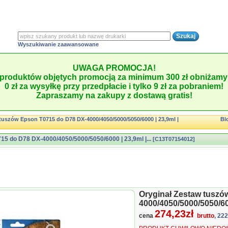
Wyszukiwanie zaawansowane
UWAGA PROMOCJA!
produktów objętych promocją za minimum 300 zł obniżamy 
0 zł za wysyłkę przy przedpłacie i tylko 9 zł za pobraniem!
Zapraszamy na zakupy z dostawą gratis!
tuszów Epson T0715 do D78 DX-4000/4050/5000/5050/6000 | 23,9ml |
Bl
15 do D78 DX-4000/4050/5000/5050/6000 | 23,9ml |...
[C13T07154012]
Oryginał Zestaw tuszó
4000/4050/5000/5050/60
274,23zł
cena
brutto
, 22