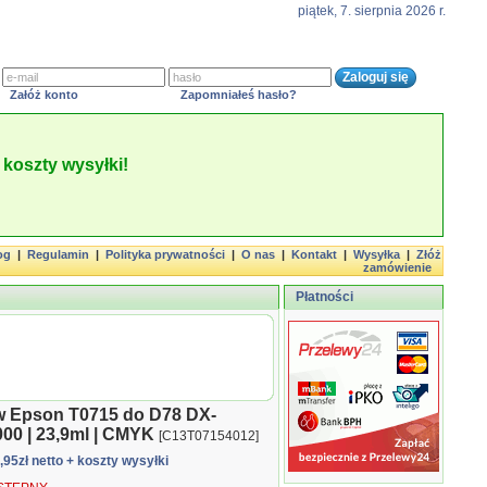
piątek, 7. sierpnia 2026 r.
Załóż konto
Zapomniałeś hasło?
koszty wysyłki!
og
|
Regulamin
|
Polityka prywatności
|
O nas
|
Kontakt
|
Wysyłka
|
Złóż
zamówienie
Płatności
w Epson T0715 do D78 DX-
00 | 23,9ml | CMYK
[C13T07154012]
2,95zł netto
+ koszty wysyłki