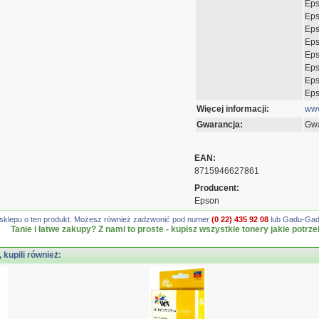
Eps
Eps
Eps
Eps
Eps
Eps
Eps
Eps
Więcej informacji:
www
Gwarancja:
Gwa
EAN:
8715946627861
Producent:
Epson
gę sklepu o ten produkt. Możesz również zadzwonić pod numer
(0 22) 435 92 08
lub Gadu-Gadu
Tanie i łatwe zakupy? Z nami to proste - kupisz wszystkie tonery jakie potrze
, kupili również: