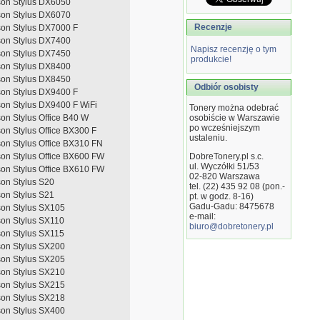
on Stylus DX6050
on Stylus DX6070
Recenzje
on Stylus DX7000 F
on Stylus DX7400
Napisz recenzję o tym
on Stylus DX7450
produkcie!
on Stylus DX8400
on Stylus DX8450
Odbiór osobisty
on Stylus DX9400 F
on Stylus DX9400 F WiFi
Tonery można odebrać
on Stylus Office B40 W
osobiście w Warszawie
po wcześniejszym
on Stylus Office BX300 F
ustaleniu.
on Stylus Office BX310 FN
on Stylus Office BX600 FW
DobreTonery.pl s.c.
ul. Wyczółki 51/53
on Stylus Office BX610 FW
02-820
Warszawa
on Stylus S20
tel. (22) 435 92 08 (pon.-
on Stylus S21
pt. w godz. 8-16)
Gadu-Gadu: 8475678
on Stylus SX105
e-mail:
on Stylus SX110
biuro@dobretonery.pl
on Stylus SX115
on Stylus SX200
on Stylus SX205
on Stylus SX210
on Stylus SX215
on Stylus SX218
on Stylus SX400