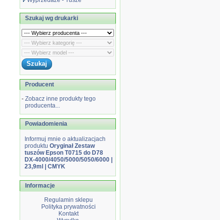
Wyprzedaże - Tusze
Szukaj wg drukarki
Producent
-
Zobacz inne produkty tego
producenta...
Powiadomienia
Informuj mnie o aktualizacjach
produktu
Oryginał Zestaw
tuszów Epson T0715 do D78
DX-4000/4050/5000/5050/6000 |
23,9ml | CMYK
Informacje
Regulamin sklepu
Polityka prywatności
Kontakt