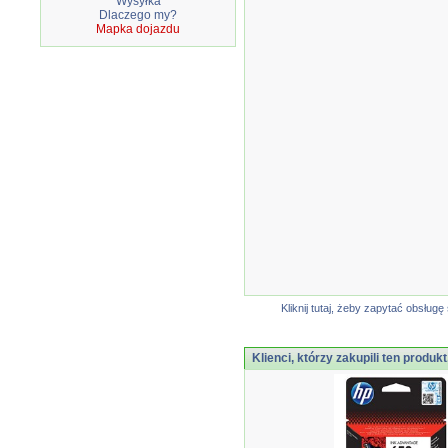
Wysyłka
Dlaczego my?
Mapka dojazdu
Kliknij tutaj, żeby zapytać obsłu
Klienci, którzy zakupili ten produkt