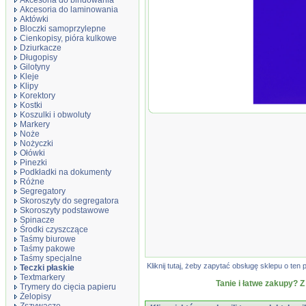
Akcesoria do bindowania
Akcesoria do laminowania
Aktówki
Bloczki samoprzylepne
Cienkopisy, pióra kulkowe
Dziurkacze
Długopisy
Gilotyny
Kleje
Klipy
Korektory
Kostki
Teczka z gumk
Koszulki i obwoluty
300gsm, 3-skr
Markery
Noże
Nożyczki
Ołówki
Pinezki
Podkładki na dokumenty
Różne
Segregatory
Skoroszyty do segregatora
Skoroszyty podstawowe
Spinacze
Środki czyszczące
Taśmy biurowe
Taśmy pakowe
Taśmy specjalne
Kliknij tutaj, żeby zapytać obsługę sklepu o t
Teczki płaskie
Textmarkery
Tanie i łatwe zakupy? Z
Trymery do cięcia papieru
Żelopisy