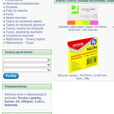
Zszywacze
Klienci, którzy zakupili ten produkt, kupi
Akcesoria komputerowe
Drukarki
Folie do faksów
Kawy
Meble biurowe
Taśmy do drukarek etykiet
Taśmy do drukarek igłowych
Zakładki indeksujące, papier, 20x50mm,
T
Tonery i bębny do drukarek
4x50 kart., mix kolorów
Tusze, atramenty, kartridże
Urządzenia biurowe
Wyprzedaże - Tonery, bębny
Wyprzedaże - Tusze
Szukaj wg drukarki
Bloczek samop., 76x76mm, 1x100 kart.,
neon, żółty
Powiadomienia
Informuj mnie o aktualizacjach
produktu
Teczka z gumką,
karton, A4, 300gsm, 3-skrz.,
fioletowa