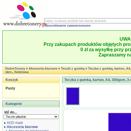
Wyszukiwanie zaawansowane
UWA
Przy zakupach produktów objętych pro
0 zł za wysyłkę przy pr
Zapraszamy na
DobreTonery
»
Akcesoria biurowe
»
Teczki z gumką
»
Teczka z gumką, karton, A4
skrz., fioletowa
Koszyk
Teczka z gumką, karton, A4, 300gsm, 3-s
Pusty
Kategorie
Idź do...
AGD małe
Akcesoria biurowe