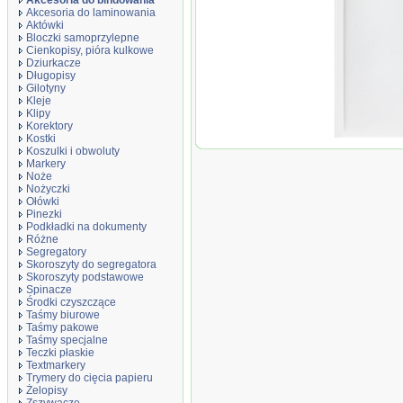
Akcesoria do bindowania
Akcesoria do laminowania
Aktówki
Bloczki samoprzylepne
Cienkopisy, pióra kulkowe
Dziurkacze
Długopisy
Gilotyny
Kleje
Klipy
Korektory
Kostki
Okładki do
Koszulki i obwoluty
termobindowa
Markery
10mm, do 100
Noże
(80g/m2), bia
Nożyczki
Ołówki
Pinezki
Podkładki na dokumenty
Różne
Segregatory
Skoroszyty do segregatora
Skoroszyty podstawowe
Spinacze
Środki czyszczące
Taśmy biurowe
Taśmy pakowe
Taśmy specjalne
Teczki płaskie
Textmarkery
Trymery do cięcia papieru
Żelopisy