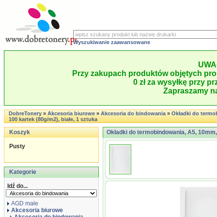
Wyszukiwanie zaawansowane
UWA
Przy zakupach produktów objętych pro
0 zł za wysyłkę przy pr
Zapraszamy na
DobreTonery
»
Akcesoria biurowe
»
Akcesoria do bindowania
»
Okładki do termo
100 kartek (80g/m2), białe, 1 sztuka
Koszyk
Okładki do termobindowania, A5, 10mm, d
Pusty
Kategorie
Idź do...
AGD małe
Akcesoria biurowe