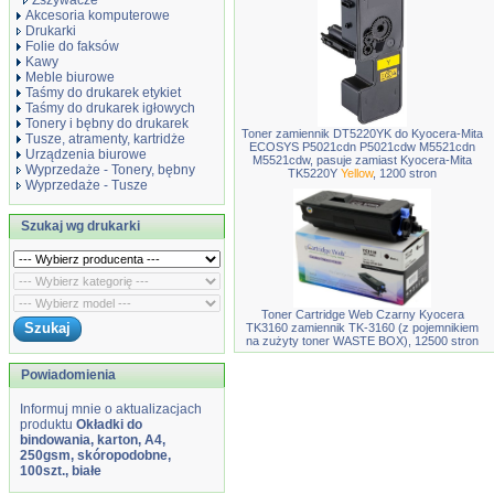
Zszywacze
Akcesoria komputerowe
Drukarki
Folie do faksów
Kawy
Meble biurowe
Taśmy do drukarek etykiet
Taśmy do drukarek igłowych
Tonery i bębny do drukarek
Toner zamiennik DT5220YK do Kyocera-Mita
Tusze, atramenty, kartridże
ECOSYS P5021cdn P5021cdw M5521cdn
Urządzenia biurowe
M5521cdw, pasuje zamiast Kyocera-Mita
Wyprzedaże - Tonery, bębny
TK5220Y
Yellow
, 1200 stron
Wyprzedaże - Tusze
Szukaj wg drukarki
Toner Cartridge Web Czarny Kyocera
TK3160 zamiennik TK-3160 (z pojemnikiem
na zużyty toner WASTE BOX), 12500 stron
Powiadomienia
Informuj mnie o aktualizacjach
produktu
Okładki do
bindowania, karton, A4,
250gsm, skóropodobne,
100szt., białe