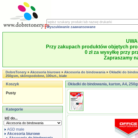
Wyszukiwanie zaawansowane
UWA
Przy zakupach produktów objętych pro
0 zł za wysyłkę przy pr
Zapraszamy na
DobreTonery
»
Akcesoria biurowe
»
Akcesoria do bindowania
»
Okładki do bindow
250gsm, skóropodobne, 100szt., białe
Koszyk
Okładki do bindowania, karton, A4, 250g
Pusty
Kategorie
Idź do...
AGD małe
Akcesoria biurowe