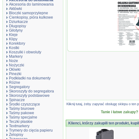
Akcesoria do bindowania
Akcesoria do laminowania
Aktówki
Bloczki samoprzylepne
Cienkopisy, pióra kulkowe
Dziurkacze
Długopisy
Gilotyny
Kleje
Klipy
Korektory
Kostki
Okładki do b
Koszulki i obwoluty
karton, A4, 
Markery
skóropodobne
Noże
białe
Nożyczki
Ołówki
Pinezki
Podkładki na dokumenty
Różne
Segregatory
Skoroszyty do segregatora
Skoroszyty podstawowe
Spinacze
Środki czyszczące
Kliknij tutaj, żeby zapytać obsługę sklepu o t
Taśmy biurowe
Tanie i łatwe zakupy?
Taśmy pakowe
Taśmy specjalne
Teczki płaskie
Klienci, którzy zakupili ten produkt, kupi
Textmarkery
Trymery do cięcia papieru
Żelopisy