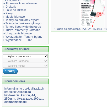
Zszywacze
Akcesoria komputerowe
Drukarki
Folie do faksów
Kawy
Meble biurowe
Taśmy do drukarek etykiet
Taśmy do drukarek igłowych
Tonery i bębny do drukarek
Okładki do bindowania, PVC, A4, 150mikr., 10
Tusze, atramenty, kartridże
Urządzenia biurowe
Wyprzedaże - Tonery, bębny
Wyprzedaże - Tusze
Szukaj wg drukarki
Powiadomienia
Informuj mnie o aktualizacjach
produktu
Okładki do
bindowania, karton, A4,
250gsm, błyszczące, 100szt.,
ciemnoniebieski