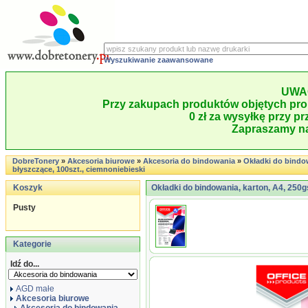
Wyszukiwanie zaawansowane
UWA
Przy zakupach produktów objętych pro
0 zł za wysyłkę przy pr
Zapraszamy na
DobreTonery
»
Akcesoria biurowe
»
Akcesoria do bindowania
»
Okładki do bindow
błyszczące, 100szt., ciemnoniebieski
Koszyk
Okładki do bindowania, karton, A4, 250g
Pusty
Kategorie
Idź do...
AGD małe
Akcesoria biurowe