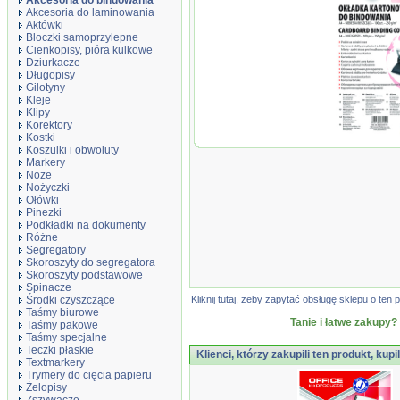
Akcesoria do bindowania
Akcesoria do laminowania
Aktówki
Bloczki samoprzylepne
Cienkopisy, pióra kulkowe
Dziurkacze
Długopisy
Gilotyny
Kleje
Klipy
Korektory
Kostki
Okładki do b
Koszulki i obwoluty
karton, A4, 
Markery
błyszczące, 1
Noże
ciemnoniebie
Nożyczki
Ołówki
Pinezki
Podkładki na dokumenty
Różne
Segregatory
Skoroszyty do segregatora
Skoroszyty podstawowe
Spinacze
Środki czyszczące
Kliknij tutaj, żeby zapytać obsługę sklepu o t
Taśmy biurowe
Tanie i łatwe zakupy?
Taśmy pakowe
Taśmy specjalne
Teczki płaskie
Klienci, którzy zakupili ten produkt, kupi
Textmarkery
Trymery do cięcia papieru
Żelopisy