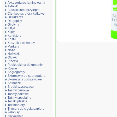
Akcesoria do laminowania
Aktówki
Bloczki samoprzylepne
Cienkopisy, pióra kulkowe
Dziurkacze
Długopisy
Gilotyny
Kleje
Klipy
Korektory
Kostki
Klej
Koszulki i obwoluty
szty
Markery
10g
Noże
Nożyczki
Ołówki
Pinezki
Podkładki na dokumenty
Różne
Segregatory
Skoroszyty do segregatora
Skoroszyty podstawowe
Spinacze
Środki czyszczące
Taśmy biurowe
Taśmy pakowe
Taśmy specjalne
Teczki płaskie
Textmarkery
Trymery do cięcia papieru
Żelopisy
Zszywacze