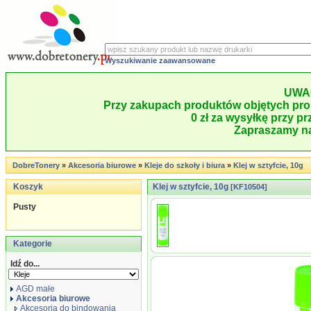
Wyszukiwanie zaawansowane
UWA
Przy zakupach produktów objętych pro
0 zł za wysyłkę przy pr
Zapraszamy na
DobreTonery
»
Akcesoria biurowe
»
Kleje do szkoły i biura
»
Klej w sztyfcie, 10g
Koszyk
Klej w sztyfcie, 10g
[KF10504]
Pusty
Kategorie
Idź do...
AGD małe
Akcesoria biurowe
Akcesoria do bindowania