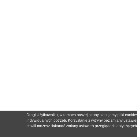
Drogi Użytkowniku, w ramach naszej strony stosujemy pliki cooki
indywidualnych potrzeb. Korzystanie z witryny bez zmiany ustaw
chwili możesz dokonać zmiany ustawień przeglądarki dotyczących c