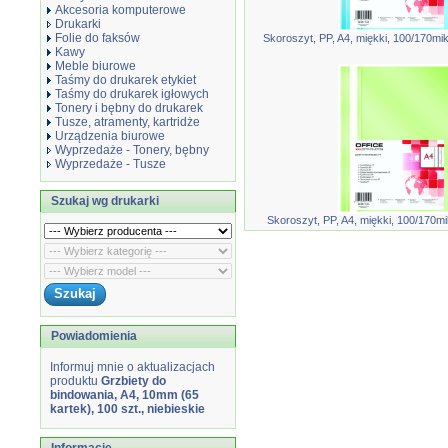
Akcesoria komputerowe
Drukarki
Folie do faksów
Skoroszyt, PP, A4, miękki, 100/170mikr
Kawy
Meble biurowe
Taśmy do drukarek etykiet
Taśmy do drukarek igłowych
Tonery i bębny do drukarek
Tusze, atramenty, kartridże
Urządzenia biurowe
Wyprzedaże - Tonery, bębny
Wyprzedaże - Tusze
Szukaj wg drukarki
Skoroszyt, PP, A4, miękki, 100/170mik
Powiadomienia
Informuj mnie o aktualizacjach
produktu
Grzbiety do
bindowania, A4, 10mm (65
kartek), 100 szt., niebieskie