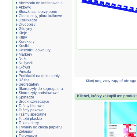
Akcesoria do laminowania
Aktówki
Bloczki samoprzylepne
Cienkopisy, pióra kulkowe
Dziurkacze
Długopisy
Gilotyny
Grzbiety do bindowania, A4, 10mm
Kleje
Klipy
Korektory
Kostki
Koszulki i obwoluty
Markery
Noże
Nożyczki
Ołówki
Pinezki
Podkładki na dokumenty
Różne
Kliknij tutaj, żeby zapytać obsłu
Segregatory
Skoroszyty do segregatora
Skoroszyty podstawowe
Klienci, którzy zakupili ten produkt
Spinacze
Środki czyszczące
Taśmy biurowe
Taśmy pakowe
Taśmy specjalne
Teczki płaskie
Textmarkery
Trymery do cięcia papieru
Żelopisy
Zszywacze