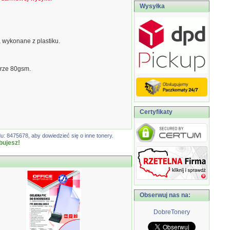
Wysyłka
 wykonane z plastiku.
urze 80gsm.
Certyfikaty
: 8475678, aby dowiedzieć się o inne tonery.
bujesz!
Obserwuj nas na:
DobreTonery