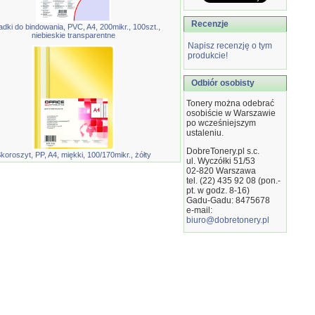
Recenzje
adki do bindowania, PVC, A4, 200mikr., 100szt.,
niebieskie transparentne
Napisz recenzję o tym
produkcie!
Odbiór osobisty
Tonery można odebrać
osobiście w Warszawie
po wcześniejszym
ustaleniu.
DobreTonery.pl s.c.
koroszyt, PP, A4, miękki, 100/170mikr., żółty
ul. Wyczółki 51/53
02-820
Warszawa
tel. (22) 435 92 08 (pon.-
pt. w godz. 8-16)
Gadu-Gadu: 8475678
e-mail:
biuro@dobretonery.pl