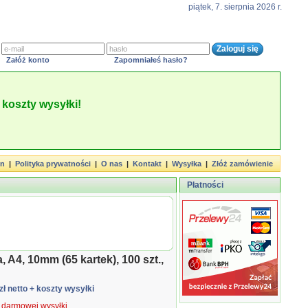
piątek, 7. sierpnia 2026 r.
Załóż konto
Zapomniałeś hasło?
koszty wysyłki!
in
|
Polityka prywatności
|
O nas
|
Kontakt
|
Wysyłka
|
Złóż zamówienie
Płatności
 A4, 10mm (65 kartek), 100 szt.,
zł netto
+ koszty wysyłki
ą darmowej wysyłki.