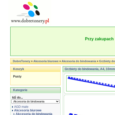
Przy zakupach 
DobreTonery
»
Akcesoria biurowe
»
Akcesoria do bindowania
»
Grzbiety do
Koszyk
Grzbiety do bindowania, A4, 10mm (
Pusty
Kategorie
Idź do...
AGD małe
Akcesoria biurowe
Akcesoria do bindowania