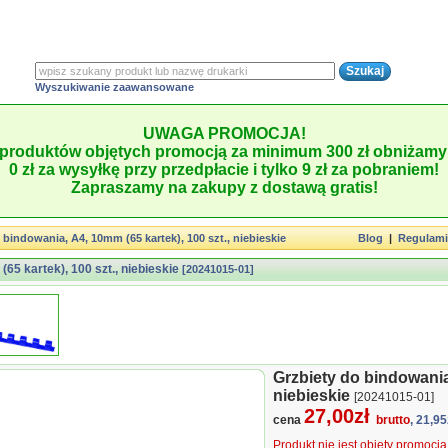
Wyszukiwanie zaawansowane
UWAGA PROMOCJA!
produktów objętych promocją za minimum 300 zł obniżamy 
0 zł za wysyłkę przy przedpłacie i tylko 9 zł za pobraniem!
Zapraszamy na zakupy z dostawą gratis!
 bindowania, A4, 10mm (65 kartek), 100 szt., niebieskie
Blog
|
Regulam
65 kartek), 100 szt., niebieskie
[20241015-01]
Grzbiety do bindowania,
niebieskie
[20241015-01]
27,00zł
cena
brutto
, 21,95
Produkt nie jest objęty promocj