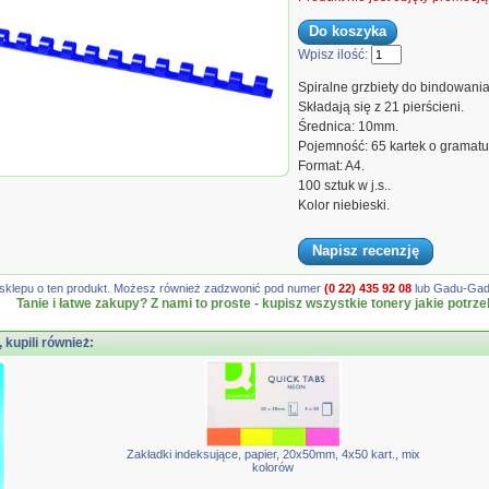
Wpisz ilość:
Spiralne grzbiety do bindowania
Składają się z 21 pierścieni.
 (65 kartek), 100 szt., niebieskie
Średnica: 10mm.
Pojemność: 65 kartek o gramat
Format: A4.
100 sztuk w j.s..
Kolor niebieski.
Napisz recenzję
gę sklepu o ten produkt. Możesz również zadzwonić pod numer
(0 22) 435 92 08
lub Gadu-Gadu
Tanie i łatwe zakupy? Z nami to proste - kupisz wszystkie tonery jakie potrze
, kupili również:
Zakładki indeksujące, papier, 20x50mm, 4x50 kart., mix
kolorów