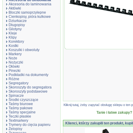
Akcesoria do bindowania
Akcesoria do laminowania
Aktówki
Bloczki samoprzylepne
Cienkopisy, pióra kulkowe
Dziurkacze
Długopisy
Gilotyny
Grzbiety do bindowania, A4, 10mm (65 k
Kleje
Klipy
Korektory
Kostki
Koszulki i obwoluty
Markery
Noże
Nożyczki
Ołówki
Pinezki
Podkładki na dokumenty
Różne
Segregatory
Skoroszyty do segregatora
Skoroszyty podstawowe
Spinacze
Środki czyszczące
Taśmy biurowe
Kliknij tutaj, żeby zapytać obsługę sklepu o t
Taśmy pakowe
Taśmy specjalne
Tanie i łatwe zakupy?
Teczki płaskie
Textmarkery
Klienci, którzy zakupili ten produkt, kupi
Trymery do cięcia papieru
Żelopisy