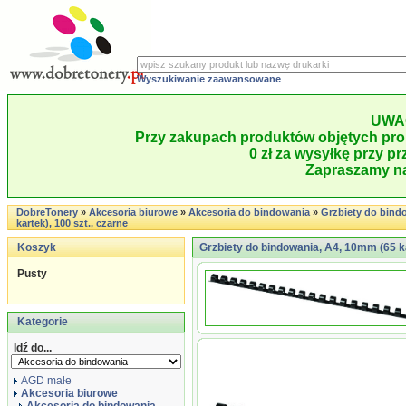
Wyszukiwanie zaawansowane
UWA
Przy zakupach produktów objętych pro
0 zł za wysyłkę przy pr
Zapraszamy na
DobreTonery
»
Akcesoria biurowe
»
Akcesoria do bindowania
»
Grzbiety do bind
kartek), 100 szt., czarne
Koszyk
Grzbiety do bindowania, A4, 10mm (65 ka
Pusty
Kategorie
Idź do...
AGD małe
Akcesoria biurowe