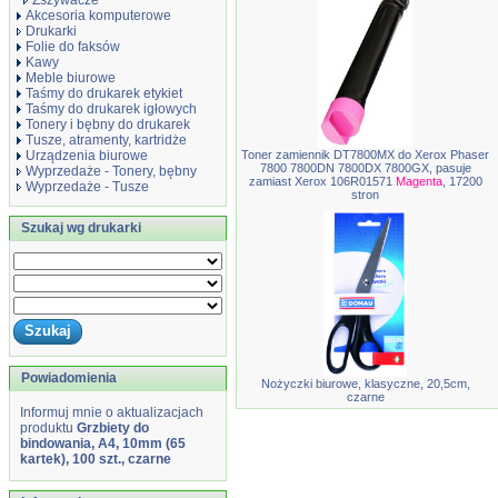
Zszywacze
Akcesoria komputerowe
Drukarki
Folie do faksów
Kawy
Meble biurowe
Taśmy do drukarek etykiet
Taśmy do drukarek igłowych
Tonery i bębny do drukarek
Tusze, atramenty, kartridże
Urządzenia biurowe
Toner zamiennik DT7800MX do Xerox Phaser
7800 7800DN 7800DX 7800GX, pasuje
Wyprzedaże - Tonery, bębny
zamiast Xerox 106R01571
Magenta
, 17200
Wyprzedaże - Tusze
stron
Szukaj wg drukarki
Powiadomienia
Nożyczki biurowe, klasyczne, 20,5cm,
czarne
Informuj mnie o aktualizacjach
produktu
Grzbiety do
bindowania, A4, 10mm (65
kartek), 100 szt., czarne