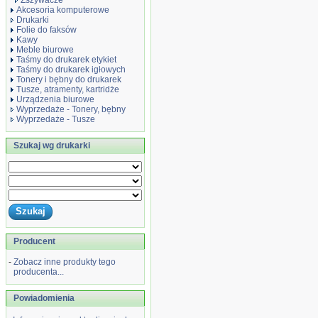
Zszywacze
Akcesoria komputerowe
Drukarki
Folie do faksów
Kawy
Meble biurowe
Taśmy do drukarek etykiet
Taśmy do drukarek igłowych
Tonery i bębny do drukarek
Tusze, atramenty, kartridże
Urządzenia biurowe
Wyprzedaże - Tonery, bębny
Wyprzedaże - Tusze
Szukaj wg drukarki
Producent
-
Zobacz inne produkty tego
producenta...
Powiadomienia