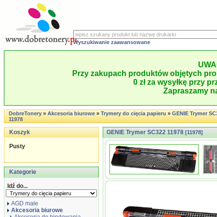
Wyszukiwanie zaawansowane
UWA
Przy zakupach produktów objętych pro
0 zł za wysyłkę przy pr
Zapraszamy na
DobreTonery
»
Akcesoria biurowe
»
Trymery do cięcia papieru
»
GENIE Trymer SC
11978
Koszyk
GENIE Trymer SC322 11978
[11978]
Pusty
Kategorie
Idź do...
AGD małe
Akcesoria biurowe