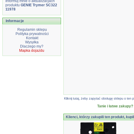
Informuj mnie o aktualizacjach
produktu
GENIE Trymer SC322
11978
Informacje
Regulamin sklepu
Polityka prywatności
Kontakt
Wysyłka
Dlaczego my?
Mapka dojazdu
Kliknij tutaj, żeby zapytać obsługę sklepu o t
Tanie i łatwe zakupy?
Klienci, którzy zakupili ten produkt, kupi