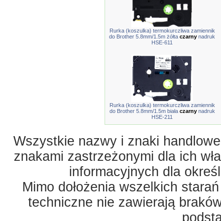
Rurka (koszulka) termokurczliwa zamiennik
do Brother 5.8mm/1.5m żółta
czarny
nadruk
HSE-611
Rurka (koszulka) termokurczliwa zamiennik
do Brother 5.8mm/1.5m biała
czarny
nadruk
HSE-211
Wszystkie nazwy i znaki handlowe 
znakami zastrzeżonymi dla ich właś
informacyjnych dla okreś
Mimo dołożenia wszelkich starań
techniczne nie zawierają braków
podst