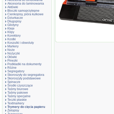
Akcesoria do bindowania
Akcesoria do laminowania
Aktówki
Bloczki samoprzylepne
Cienkopisy, pióra kulkowe
Dziurkacze
Długopisy
Gilotyny
Kleje
Klipy
GENIE Trymer SC322 11978
Korektory
Kostki
Koszulki i obwoluty
Markery
Noże
Nożyczki
Ołówki
Pinezki
Podkładki na dokumenty
Różne
Segregatory
Skoroszyty do segregatora
Skoroszyty podstawowe
Spinacze
Środki czyszczące
Taśmy biurowe
Taśmy pakowe
Taśmy specjalne
Teczki płaskie
Textmarkery
Trymery do cięcia papieru
Żelopisy