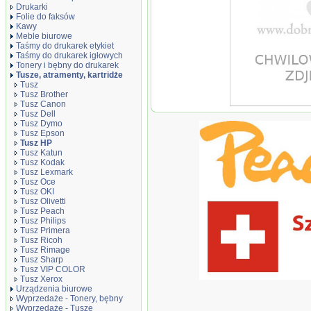
Drukarki
Folie do faksów
Kawy
Meble biurowe
Taśmy do drukarek etykiet
Taśmy do drukarek igłowych
Tonery i bębny do drukarek
Tusze, atramenty, kartridże
Tusz
Tusz Brother
Tusz Canon
Tusz Peach PI300-4
Tusz Dell
Tusz Dymo
Tusz Epson
Tusz HP
Tusz Katun
Tusz Kodak
Tusz Lexmark
Tusz Oce
Tusz OKI
Tusz Olivetti
Tusz Peach
Tusz Philips
Tusz Primera
Tusz Ricoh
Tusz Rimage
Tusz Sharp
Tusz VIP COLOR
Tusz Xerox
Urządzenia biurowe
Wyprzedaże - Tonery, bębny
Wyprzedaże - Tusze