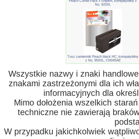
Peach Combi Pack z chipem, kompatybilny z
No. 920XL
Tusz zamiennik Peach black HC, kompatybilny
z No. 950XL, CN045AE
Wszystkie nazwy i znaki handlowe 
znakami zastrzeżonymi dla ich właś
informacyjnych dla okreś
Mimo dołożenia wszelkich starań
techniczne nie zawierają braków
podst
W przypadku jakichkolwiek wątpliw