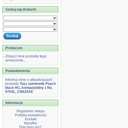
Szukaj wg drukarki
Producent
-
Zobacz inne produkty tego
producenta...
Powiadomienia
Informuj mnie o aktualizacjach
produktu
Tusz zamiennik Peach
black HC, kompatybilny z No.
970XL, CN625AE
Informacje
Regulamin sklepu
Polityka prywatności
Kontakt
Wysyłka
Dlaczego my?