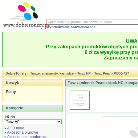
Wyszukiwanie zaawansowane
UWA
Przy zakupach produktów objętych pro
0 zł za wysyłkę przy pr
Zapraszamy na
DobreTonery
»
Tusze, atramenty, kartridże
»
Tusz HP
»
Tusz Peach PI300-427
Koszyk
Tusz zamiennik Peach black HC, kompa
Pusty
Kategorie
Idź do...
AGD małe
Akcesoria biurowe
Akcesoria komputerowe