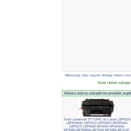
Kliknij tutaj, żeby zapytać obsługę sklepu o
Tanie i łatwe zakupy
Klienci, którzy zakupili ten produkt, kupi
Toner zamiennik DT719HC do Canon LBP6300
LBP6300dn LBP6310 LBP6650 LBP6650dn
LBP6670 LBP6680 MF5840 MF5840dn
MF5880 MF5880dn MF5940 MF5980 MF6140,