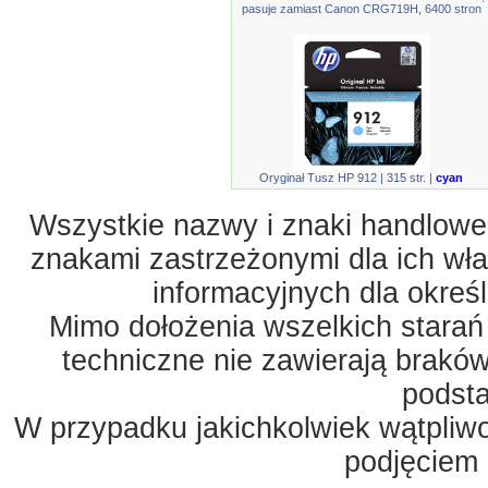
pasuje zamiast Canon CRG719H, 6400 stron
Oryginał Tusz HP 912 | 315 str. |
cyan
Wszystkie nazwy i znaki handlowe 
znakami zastrzeżonymi dla ich właś
informacyjnych dla okreś
Mimo dołożenia wszelkich starań
techniczne nie zawierają braków
podst
W przypadku jakichkolwiek wątpliw
podjęciem 