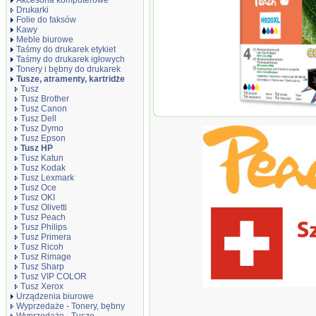
Akcesoria komputerowe
Drukarki
Folie do faksów
Kawy
Meble biurowe
Taśmy do drukarek etykiet
Taśmy do drukarek igłowych
Tonery i bębny do drukarek
Tusze, atramenty, kartridże
Tusz
Tusz Brother
Tusz Canon
Peach Combi Pack 
Tusz Dell
kompatybilny z No
Tusz Dymo
Tusz Epson
Tusz HP
Tusz Katun
Tusz Kodak
Tusz Lexmark
Tusz Oce
Tusz OKI
Tusz Olivetti
Tusz Peach
Tusz Philips
Tusz Primera
Tusz Ricoh
Tusz Rimage
Tusz Sharp
Tusz VIP COLOR
Tusz Xerox
Urządzenia biurowe
Wyprzedaże - Tonery, bębny