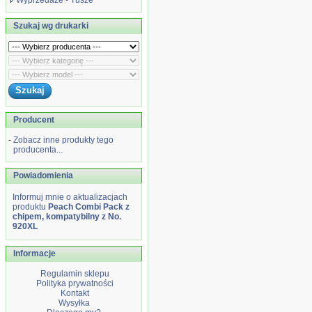
Wyprzedaże - Tusze
Szukaj wg drukarki
Producent
-
Zobacz inne produkty tego
producenta...
Powiadomienia
Informuj mnie o aktualizacjach
produktu
Peach Combi Pack z
chipem, kompatybilny z No.
920XL
Informacje
Regulamin sklepu
Polityka prywatności
Kontakt
Wysyłka