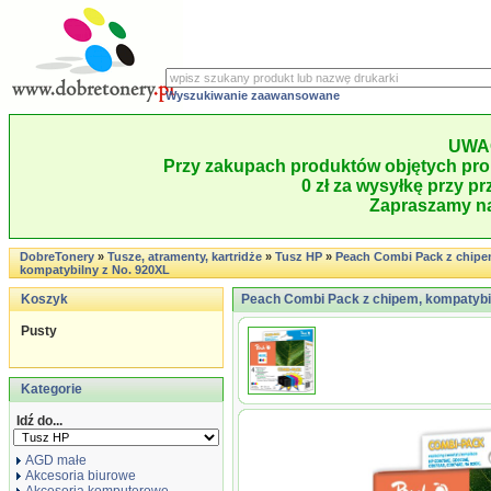
Wyszukiwanie zaawansowane
UWA
Przy zakupach produktów objętych pro
0 zł za wysyłkę przy pr
Zapraszamy na
DobreTonery
»
Tusze, atramenty, kartridże
»
Tusz HP
»
Peach Combi Pack z chipe
kompatybilny z No. 920XL
Koszyk
Peach Combi Pack z chipem, kompatybi
Pusty
Kategorie
Idź do...
AGD małe
Akcesoria biurowe