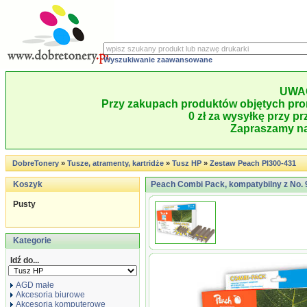
Wyszukiwanie zaawansowane
UWA
Przy zakupach produktów objętych pro
0 zł za wysyłkę przy pr
Zapraszamy na
DobreTonery
»
Tusze, atramenty, kartridże
»
Tusz HP
»
Zestaw Peach PI300-431
Koszyk
Peach Combi Pack, kompatybilny z No. 
Pusty
Kategorie
Idź do...
AGD małe
Akcesoria biurowe
Akcesoria komputerowe