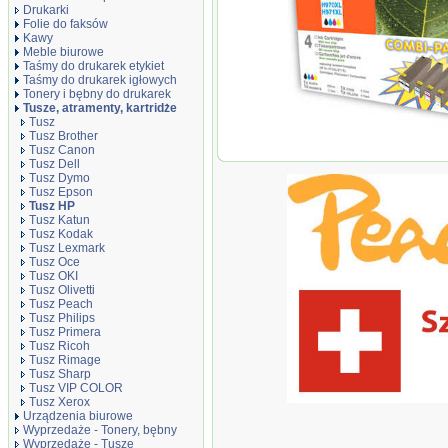
Drukarki
Folie do faksów
Kawy
Meble biurowe
Taśmy do drukarek etykiet
Taśmy do drukarek igłowych
Tonery i bębny do drukarek
Tusze, atramenty, kartridże
Tusz
Tusz Brother
Tusz Canon
Zestaw Peach PI300-431
Tusz Dell
Tusz Dymo
Tusz Epson
Tusz HP
Tusz Katun
Tusz Kodak
Tusz Lexmark
Tusz Oce
Tusz OKI
Tusz Olivetti
Tusz Peach
Tusz Philips
Tusz Primera
Tusz Ricoh
Tusz Rimage
Tusz Sharp
Tusz VIP COLOR
Tusz Xerox
Urządzenia biurowe
Wyprzedaże - Tonery, bębny
Wyprzedaże - Tusze