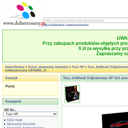
Wyszukiwanie zaawansowane
UWA
Przy zakupach produktów objętych pro
0 zł za wysyłkę przy pr
Zapraszamy na
DobreTonery
»
Tusze, atramenty, kartridże
»
Tusz HP
»
Tusz JetWorld Trójkolorow
refabrykowany C8766EE, 21
Koszyk
Tusz JetWorld Trójkolorowy HP 343 za
Pusty
Kategorie
Idź do...
AGD małe
Akcesoria biurowe