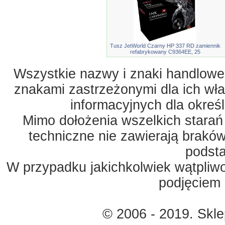
Tusz JetWorld Czarny HP 337 RD zamiennik
refabrykowany C9364EE, 25
Wszystkie nazwy i znaki handlowe 
znakami zastrzeżonymi dla ich właś
informacyjnych dla okreś
Mimo dołożenia wszelkich starań
techniczne nie zawierają braków
podst
W przypadku jakichkolwiek wątpliw
podjęciem 
© 2006 - 2019. Skl