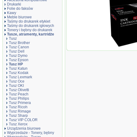
Akcesoria komputerowe
Drukarki
Folie do faksów
Kawy
Meble biurowe
Taśmy do drukarek etykiet
Taśmy do drukarek igłowych
Tonery i bębny do drukarek
Tusze, atramenty, kartridże
Tusz
Tusz Brother
Tusz Canon
Tusz JetWorld T
Tusz Dell
343 zamiennik 
Tusz Dymo
C8766EE, 21
Tusz Epson
Tusz HP
Tusz Katun
Tusz Kodak
Tusz Lexmark
Tusz Oce
Tusz OKI
Tusz Olivetti
Tusz Peach
Tusz Philips
Tusz Primera
Tusz Ricoh
Tusz Rimage
Tusz Sharp
Tusz VIP COLOR
Tusz Xerox
Urządzenia biurowe
Wyprzedaże - Tonery, bębny