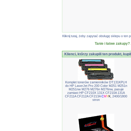
Kliknij tutaj, żeby zapytać obsługę sklepu o t
Tanie i łatwe zakupy? 
Klienci, którzy zakupili ten produkt, kupi
Komplet tonerów zamienników DT131KPLH
do HP LaserJet Pro 200 Color M251 M251n
M251nw M276 M276n M276nw, pasuje
zamiast HP CF210X 131X CF210A 131A
CF211A CF212A CF213A
C
M
Y
K
, 2400/1800
stron