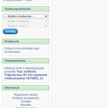
Wyprzedaże - Tusze
Szukaj wg drukarki
Producent
-
Zobacz inne produkty tego
producenta...
Powiadomienia
Informuj mnie o aktualizacjach
produktu
Tusz JetWorld
Trójkolorowy HP 343 zamiennik
refabrykowany C8766EE, 21
Informacje
Regulamin sklepu
Polityka prywatności
Kontakt
Wysyłka