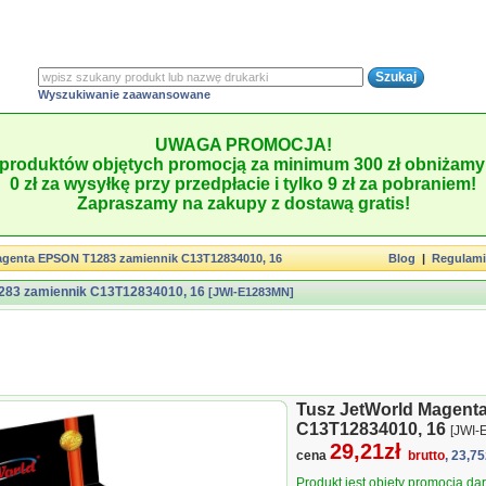
Wyszukiwanie zaawansowane
UWAGA PROMOCJA!
produktów objętych promocją za minimum 300 zł obniżamy 
0 zł za wysyłkę przy przedpłacie i tylko 9 zł za pobraniem!
Zapraszamy na zakupy z dostawą gratis!
agenta EPSON T1283 zamiennik C13T12834010, 16
Blog
|
Regulam
283 zamiennik C13T12834010, 16
[JWI-E1283MN]
Tusz JetWorld Magent
C13T12834010, 16
[JWI-
29,21zł
cena
brutto
, 23,75
Produkt jest objęty promocją d