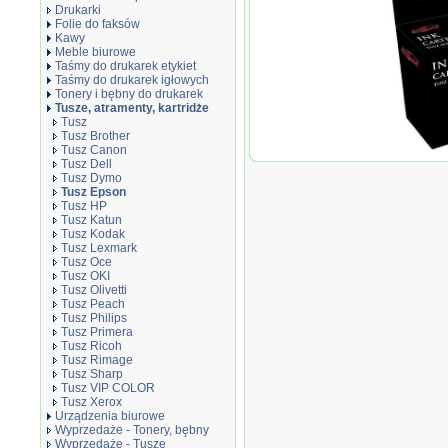
Drukarki
Folie do faksów
Kawy
Meble biurowe
Taśmy do drukarek etykiet
Taśmy do drukarek igłowych
Tonery i bębny do drukarek
Tusze, atramenty, kartridże
Tusz
Tusz Brother
Tusz Canon
Tusz JetW
Tusz Dell
T1283 zam
Tusz Dymo
16
Tusz Epson
Tusz HP
Tusz Katun
Tusz Kodak
Tusz Lexmark
Tusz Oce
Tusz OKI
Tusz Olivetti
Tusz Peach
Tusz Philips
Tusz Primera
Tusz Ricoh
Tusz Rimage
Tusz Sharp
Tusz VIP COLOR
Tusz Xerox
Urządzenia biurowe
Wyprzedaże - Tonery, bębny
Wyprzedaże - Tusze