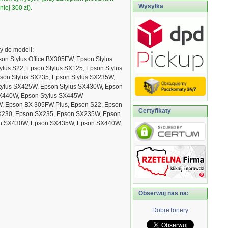
Wysyłka
iej 300 zł).
 do modeli:
son Stylus Office BX305FW, Epson Stylus
ylus S22, Epson Stylus SX125, Epson Stylus
son Stylus SX235, Epson Stylus SX235W,
tylus SX425W, Epson Stylus SX430W, Epson
SX440W, Epson Stylus SX445W
, Epson BX 305FW Plus, Epson S22, Epson
Certyfikaty
X230, Epson SX235, Epson SX235W, Epson
n SX430W, Epson SX435W, Epson SX440W,
Obserwuj nas na:
DobreTonery