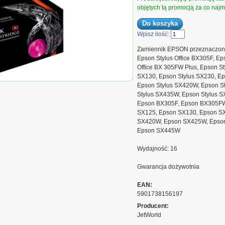
objętych tą promocją za co najmn
Wpisz ilość:
Zamiennik EPSON przeznaczony
Epson Stylus Office BX305F, Ep
Office BX 305FW Plus, Epson St
SX130, Epson Stylus SX230, Ep
orld Magenta EPSON
Epson Stylus SX420W, Epson S
iennik C13T12834010,
Stylus SX435W, Epson Stylus 
Epson BX305F, Epson BX305FW
SX125, Epson SX130, Epson S
SX420W, Epson SX425W, Epso
Epson SX445W
Wydajność: 16
Gwarancja dożywotnia
EAN:
5901738156197
Producent:
JetWorld