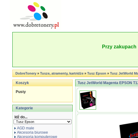
Przy zakupach 
DobreTonery
»
Tusze, atramenty, kartridże
»
Tusz Epson
»
Tusz JetWorld M
Koszyk
Tusz JetWorld Magenta EPSON T1
Pusty
Kategorie
Idź do...
AGD małe
Akcesoria biurowe
Akcesoria komputerowe