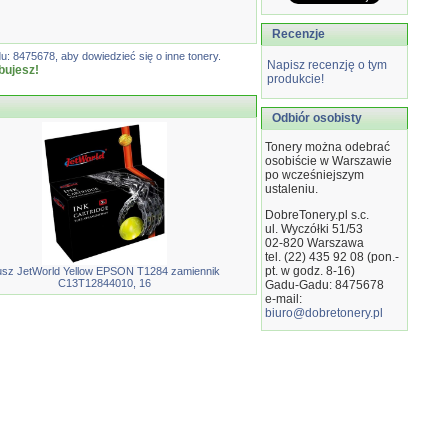
Recenzje
: 8475678, aby dowiedzieć się o inne tonery.
Napisz recenzję o tym
bujesz!
produkcie!
Odbiór osobisty
Tonery można odebrać
osobiście w Warszawie
po wcześniejszym
ustaleniu.
DobreTonery.pl s.c.
ul. Wyczółki 51/53
02-820
Warszawa
tel. (22) 435 92 08 (pon.-
pt. w godz. 8-16)
sz JetWorld Yellow EPSON T1284 zamiennik
C13T12844010, 16
Gadu-Gadu: 8475678
e-mail:
biuro@dobretonery.pl