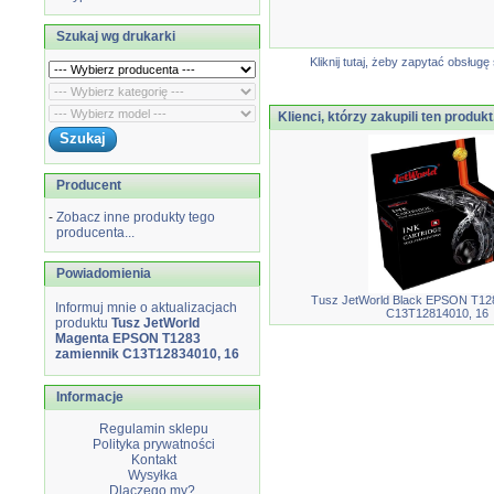
Szukaj wg drukarki
Kliknij tutaj, żeby zapytać obsłu
Klienci, którzy zakupili ten produkt
Producent
-
Zobacz inne produkty tego
producenta...
Powiadomienia
Tusz JetWorld Black EPSON T12
Informuj mnie o aktualizacjach
C13T12814010, 16
produktu
Tusz JetWorld
Magenta EPSON T1283
zamiennik C13T12834010, 16
Informacje
Regulamin sklepu
Polityka prywatności
Kontakt
Wysyłka
Dlaczego my?