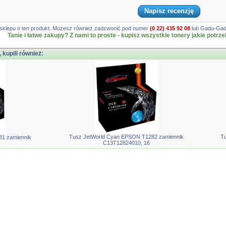
Napisz recenzję
gę sklepu o ten produkt. Możesz również zadzwonić pod numer
(0 22) 435 92 08
lub Gadu-Gadu
Tanie i łatwe zakupy? Z nami to proste - kupisz wszystkie tonery jakie potrze
, kupili również:
Tusz JetWorld Cyan EPSON T1282 zamiennik
Tu
81 zamiennik
C13T12824010, 16