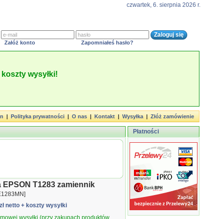
czwartek, 6. sierpnia 2026 r.
Załóż konto
Zapomniałeś hasło?
koszty wysyłki!
in
|
Polityka prywatności
|
O nas
|
Kontakt
|
Wysyłka
|
Złóż zamówienie
Płatności
a EPSON T1283 zamiennik
E1283MN]
zł netto
+ koszty wysyłki
armowej wysyłki (przy zakupach produktów