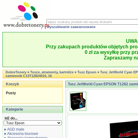
Wyszukiwanie zaawansowane
UWA
Przy zakupach produktów objętych pro
0 zł za wysyłkę przy pr
Zapraszamy na
DobreTonery
»
Tusze, atramenty, kartridże
»
Tusz Epson
»
Tusz JetWorld Cyan E
zamiennik C13T12824010, 16
Koszyk
Tusz JetWorld Cyan EPSON T1282 zami
Pusty
Kategorie
Idź do...
AGD małe
Akcesoria biurowe