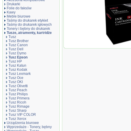
Akcesoria komputerowe
Drukarki
Folie do faksów
Kawy
Meble biurowe
Taśmy do drukarek etykiet
Taśmy do drukarek igłowych
Tonery i bębny do drukarek
Tusze, atramenty, kartridże
Tusz
Tusz Brother
Tusz Canon
Tusz JetWorld 
Tusz Dell
T1282 zamienni
Tusz Dymo
16
Tusz Epson
Tusz HP
Tusz Katun
Tusz Kodak
Tusz Lexmark
Tusz Oce
Tusz OKI
Tusz Olivetti
Tusz Peach
Tusz Philips
Tusz Primera
Tusz Ricoh
Tusz Rimage
Tusz Sharp
Tusz VIP COLOR
Tusz Xerox
Urządzenia biurowe
Wyprzedaże - Tonery, bębny