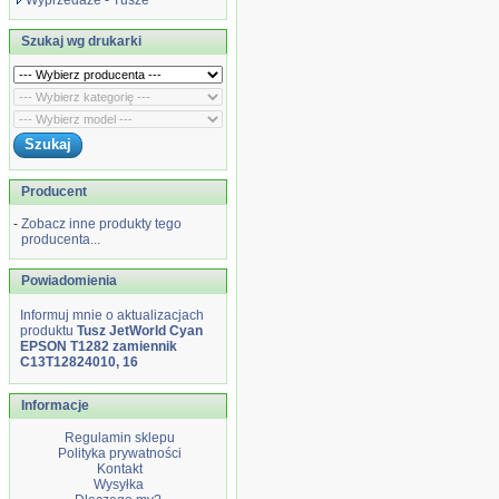
Wyprzedaże - Tusze
Szukaj wg drukarki
Producent
-
Zobacz inne produkty tego
producenta...
Powiadomienia
Informuj mnie o aktualizacjach
produktu
Tusz JetWorld Cyan
EPSON T1282 zamiennik
C13T12824010, 16
Informacje
Regulamin sklepu
Polityka prywatności
Kontakt
Wysyłka