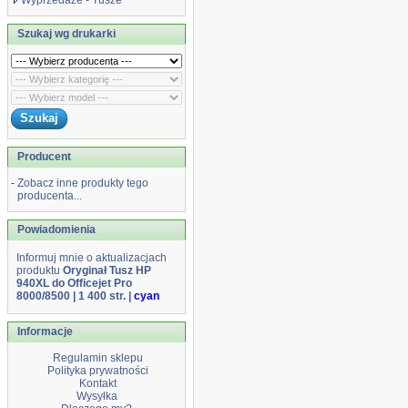
Wyprzedaże - Tusze
Szukaj wg drukarki
Producent
-
Zobacz inne produkty tego
producenta...
Powiadomienia
Informuj mnie o aktualizacjach
produktu
Oryginał Tusz HP
940XL do Officejet Pro
8000/8500 | 1 400 str. |
cyan
Informacje
Regulamin sklepu
Polityka prywatności
Kontakt
Wysyłka