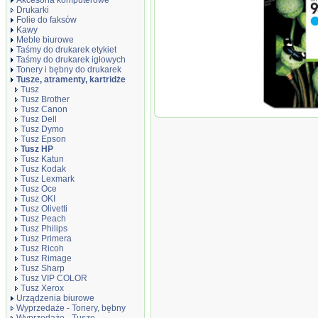
Akcesoria komputerowe
Drukarki
Folie do faksów
Kawy
Meble biurowe
Taśmy do drukarek etykiet
Taśmy do drukarek igłowych
Tonery i bębny do drukarek
Tusze, atramenty, kartridże
Tusz
Tusz Brother
Tusz Canon
Oryginał Tus
Tusz Dell
Officejet Pro 
Tusz Dymo
400 str. | cya
Tusz Epson
Tusz HP
Tusz Katun
Tusz Kodak
Tusz Lexmark
Tusz Oce
Tusz OKI
Tusz Olivetti
Tusz Peach
Tusz Philips
Tusz Primera
Tusz Ricoh
Tusz Rimage
Tusz Sharp
Tusz VIP COLOR
Tusz Xerox
Urządzenia biurowe
Wyprzedaże - Tonery, bębny