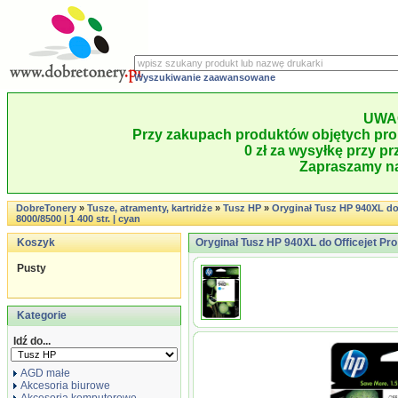
Wyszukiwanie zaawansowane
UWA
Przy zakupach produktów objętych pro
0 zł za wysyłkę przy pr
Zapraszamy na
DobreTonery
»
Tusze, atramenty, kartridże
»
Tusz HP
»
Oryginał Tusz HP 940XL do 
8000/8500 | 1 400 str. | cyan
Koszyk
Oryginał Tusz HP 940XL do Officejet Pro 
Pusty
Kategorie
Idź do...
AGD małe
Akcesoria biurowe