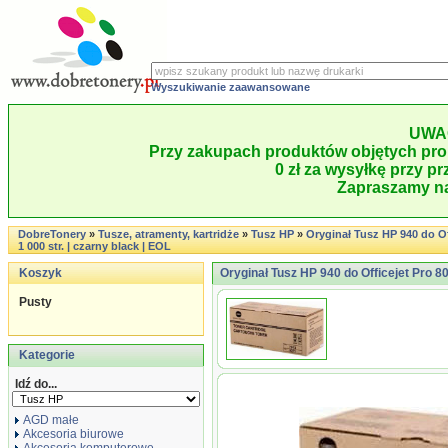
Wyszukiwanie zaawansowane
UWA
Przy zakupach produktów objętych pro
0 zł za wysyłkę przy pr
Zapraszamy na
DobreTonery
»
Tusze, atramenty, kartridże
»
Tusz HP
»
Oryginał Tusz HP 940 do Of
1 000 str. | czarny black | EOL
Koszyk
Oryginał Tusz HP 940 do Officejet Pro 8000
Pusty
Kategorie
Idź do...
AGD małe
Akcesoria biurowe