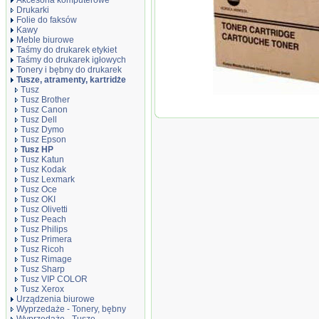
Akcesoria komputerowe
Drukarki
Folie do faksów
Kawy
Meble biurowe
Taśmy do drukarek etykiet
Taśmy do drukarek igłowych
Tonery i bębny do drukarek
Tusze, atramenty, kartridże
Tusz
Tusz Brother
Oryginał Tusz HP 940 do Of
Tusz Canon
str. | czarny black | EOL
Tusz Dell
Tusz Dymo
Tusz Epson
Tusz HP
Tusz Katun
Tusz Kodak
Tusz Lexmark
Tusz Oce
Tusz OKI
Tusz Olivetti
Tusz Peach
Tusz Philips
Tusz Primera
Tusz Ricoh
Tusz Rimage
Tusz Sharp
Tusz VIP COLOR
Tusz Xerox
Urządzenia biurowe
Wyprzedaże - Tonery, bębny