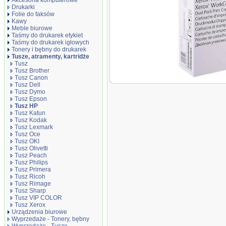
Akcesoria komputerowe
Drukarki
Folie do faksów
Kawy
Meble biurowe
Taśmy do drukarek etykiet
Taśmy do drukarek igłowych
Tonery i bębny do drukarek
Tusze, atramenty, kartridże
Tusz
Tusz Brother
Tusz Canon
Oryginał Tusz H
Tusz Dell
Officejet Pro 6230
Tusz Dymo
czarny black
Tusz Epson
Tusz HP
Tusz Katun
Tusz Kodak
Tusz Lexmark
Tusz Oce
Tusz OKI
Tusz Olivetti
Tusz Peach
Tusz Philips
Tusz Primera
Tusz Ricoh
Tusz Rimage
Tusz Sharp
Tusz VIP COLOR
Tusz Xerox
Urządzenia biurowe
Wyprzedaże - Tonery, bębny