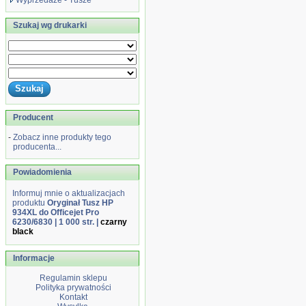
Wyprzedaże - Tusze
Szukaj wg drukarki
Producent
-
Zobacz inne produkty tego
producenta...
Powiadomienia
Informuj mnie o aktualizacjach
produktu
Oryginał Tusz HP
934XL do Officejet Pro
6230/6830 | 1 000 str. |
czarny
black
Informacje
Regulamin sklepu
Polityka prywatności
Kontakt