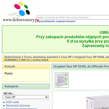
Wyszukiwanie zaawansowane
UWA
Przy zakupach produktów objętych pro
0 zł za wysyłkę przy pr
Zapraszamy na
DobreTonery
»
Tusze, atramenty, kartridże
»
Tusz HP
»
Oryginał Tusz HP 934XL do 
6230/6830 | 1 000 str. | czarny black
Koszyk
Oryginał Tusz HP 934XL do Officejet Pro 
Pusty
Kategorie
Idź do...
AGD małe
Akcesoria biurowe