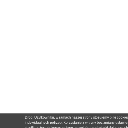
Drogi Użytkowniku, w ramach naszej strony stosujemy pliki cooki
indywidualnych potrzeb. Korzystanie z witryny bez zmiany ustaw
chwili możesz dokonać zmiany ustawień przeglądarki dotyczących c