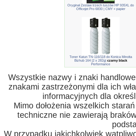
Oryginał Zestaw trzech tuszów HP 935XL do
Officejet Pro 6830 | CMY + papier
Toner Katun TN-116/118 do Konica Minolta
Bizhub 164 |2 x 282g|
czarny black
Performance
Wszystkie nazwy i znaki handlowe 
znakami zastrzeżonymi dla ich właś
informacyjnych dla okreś
Mimo dołożenia wszelkich starań
techniczne nie zawierają braków
podst
W przypadku jakichkolwiek wątpliw