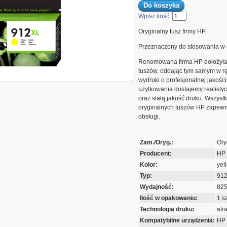
Wpisz ilość:
Oryginalny tusz firmy HP.
Przeznaczony do stosowania w 
Renomowana firma HP dołożyła w
tuszów, oddając tym samym w rę
usz HP 912XL | 825 str.
wydruki o profesjonalnej jakości
użytkowania dostajemy realistyc
oraz stałą jakość druku. Wszyst
oryginalnych tuszów HP zapewn
obsługi.
Zam./Oryg.:
Ory
Producent:
HP
Kolor:
yel
Typ:
91
Wydajność:
825 
Ilość w opakowaniu:
1 sz
Technologia druku:
atr
Kompatybilne urządzenia:
HP 