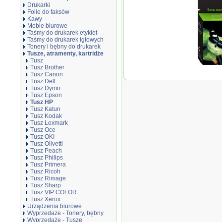
Drukarki
Folie do faksów
Kawy
Meble biurowe
Taśmy do drukarek etykiet
Taśmy do drukarek igłowych
Tonery i bębny do drukarek
Tusze, atramenty, kartridże
Tusz
Tusz Brother
Oryginał T
Tusz Canon
| yellow
Tusz Dell
Tusz Dymo
Tusz Epson
Tusz HP
Tusz Katun
Tusz Kodak
Tusz Lexmark
Tusz Oce
Tusz OKI
Tusz Olivetti
Tusz Peach
Tusz Philips
Tusz Primera
Tusz Ricoh
Tusz Rimage
Tusz Sharp
Tusz VIP COLOR
Tusz Xerox
Urządzenia biurowe
Wyprzedaże - Tonery, bębny
Wyprzedaże - Tusze