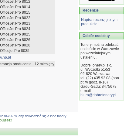
OfficeJet Pro 8012
OfficeJet Pro 8014
Recenzje
OfficeJet Pro 8015
OfficeJet Pro 8022
Napisz recenzję o tym
OfficeJet Pro 8023
produkcie!
OfficeJet Pro 8024
OfficeJet Pro 8025
Odbiór osobisty
OfficeJet Pro 8026
Tonery można odebrać
OfficeJet Pro 8028
osobiście w Warszawie
Officejet Pro 8035
po wcześniejszym
.hp.pl
ustaleniu.
rancja producenta - 12 miesięcy
DobreTonery.pl s.c.
ul. Wyczółki 51/53
02-820
Warszawa
tel. (22) 435 92 08 (pon.-
pt. w godz. 8-16)
Gadu-Gadu: 8475678
e-mail:
biuro@dobretonery.pl
: 8475678, aby dowiedzieć się o inne tonery.
bujesz!