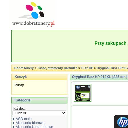
Przy zakupach 
DobreTonery
»
Tusze, atramenty, kartridże
»
Tusz HP
»
Oryginał Tusz HP 912X
Koszyk
Oryginał Tusz HP 912XL | 825 str. |
Pusty
Kategorie
Idź do...
AGD małe
Akcesoria biurowe
Akcesoria komputerowe