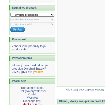
Szukaj wg drukarki
Producent
-
Zobacz inne produkty tego
producenta...
Powiadomienia
Informuj mnie o aktualizacjach
produktu
Oryginał Tusz HP
912XL | 825 str. |
yellow
Informacje
Regulamin sklepu
Kliknij tutaj, żeby zapytać obsłu
Polityka prywatności
Kontakt
Wysyłka
Dlaczego my?
Klienci, którzy zakupili ten produkt
Mapka dojazdu