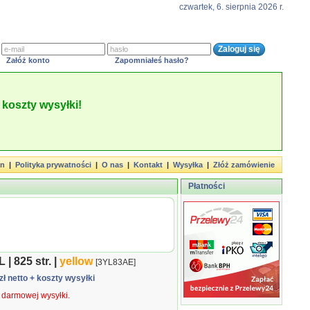
czwartek, 6. sierpnia 2026 r.
Załóż konto
Zapomniałeś hasło?
koszty wysyłki!
in
|
Polityka prywatności
|
O nas
|
Kontakt
|
Wysyłka
|
Złóż zamówienie
Płatności
| 825 str. |
yellow
[3YL83AE]
zł netto
+ koszty wysyłki
ą darmowej wysyłki.