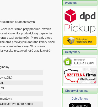
Wysyłka
drukarkach atramentowych.
szelkich starań przy produkcji swoich
ce użytkownika produkt, który zapewnia
 oraz dużej wydajności. Przez cały okres
zne oraz precyzyjnie dobrane kolory tuszu
ko to za rozsądną cenę. Stosowanie
ia wysoką niezawodność oraz łatwość
Certyfikaty
ginalny
low (żółty)
2XL
str.
Obserwuj nas na:
t.
amentowa
DobreTonery
OfficeJet Pro 8010 Series