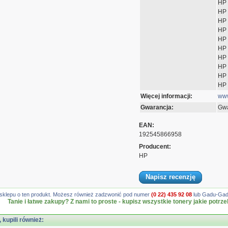
HP 
HP 
HP 
HP 
HP 
HP 
HP 
HP 
HP 
HP 
Więcej informacji:
www
Gwarancja:
Gwa
EAN:
192545866958
Producent:
HP
Napisz recenzję
gę sklepu o ten produkt. Możesz również zadzwonić pod numer
(0 22) 435 92 08
lub Gadu-Gadu
Tanie i łatwe zakupy? Z nami to proste - kupisz wszystkie tonery jakie potrze
, kupili również: