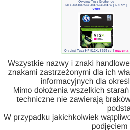
Oryginał Tusz Brother do
MFCJ4410DW/4510DW/4610DW | 600 str. |
cyan
Oryginał Tusz HP 912XL | 825 str. |
magenta
Wszystkie nazwy i znaki handlowe 
znakami zastrzeżonymi dla ich właś
informacyjnych dla okreś
Mimo dołożenia wszelkich starań
techniczne nie zawierają braków
podst
W przypadku jakichkolwiek wątpliw
podjęciem 