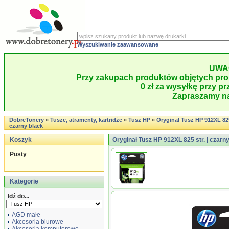
Wyszukiwanie zaawansowane
UWA
Przy zakupach produktów objętych pro
0 zł za wysyłkę przy pr
Zapraszamy na
DobreTonery
»
Tusze, atramenty, kartridże
»
Tusz HP
»
Oryginał Tusz HP 912XL 825 
czarny black
Koszyk
Oryginał Tusz HP 912XL 825 str. | czarn
Pusty
Kategorie
Idź do...
AGD małe
Akcesoria biurowe