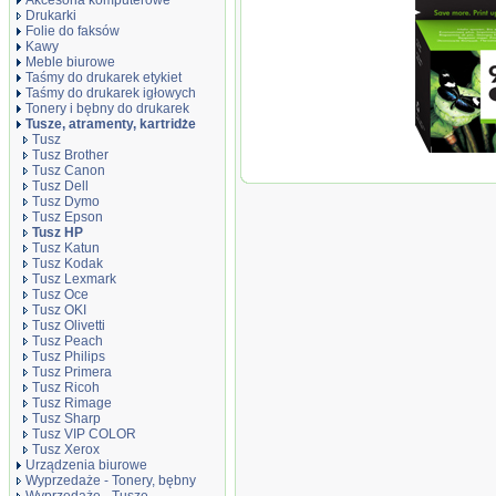
Akcesoria komputerowe
Drukarki
Folie do faksów
Kawy
Meble biurowe
Taśmy do drukarek etykiet
Taśmy do drukarek igłowych
Tonery i bębny do drukarek
Tusze, atramenty, kartridże
Tusz
Tusz Brother
Oryginał Tusz HP
Tusz Canon
czarny black
Tusz Dell
Tusz Dymo
Tusz Epson
Tusz HP
Tusz Katun
Tusz Kodak
Tusz Lexmark
Tusz Oce
Tusz OKI
Tusz Olivetti
Tusz Peach
Tusz Philips
Tusz Primera
Tusz Ricoh
Tusz Rimage
Tusz Sharp
Tusz VIP COLOR
Tusz Xerox
Urządzenia biurowe
Wyprzedaże - Tonery, bębny