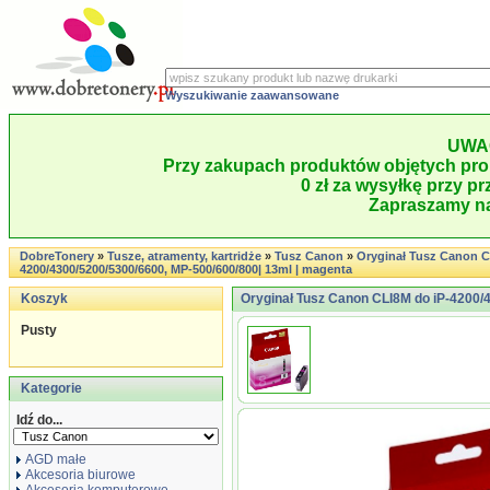
Wyszukiwanie zaawansowane
UWA
Przy zakupach produktów objętych pro
0 zł za wysyłkę przy pr
Zapraszamy na
DobreTonery
»
Tusze, atramenty, kartridże
»
Tusz Canon
»
Oryginał Tusz Canon C
4200/4300/5200/5300/6600, MP-500/600/800| 13ml | magenta
Koszyk
Oryginał Tusz Canon CLI8M do iP-4200/4
Pusty
Kategorie
Idź do...
AGD małe
Akcesoria biurowe