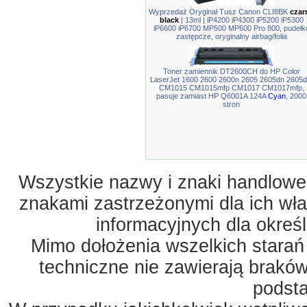
Wyprzedaż Oryginał Tusz Canon CLI8BK
czar
black
| 13ml | iP4200 iP4300 iP5200 iP5300
iP6600 iP6700 MP500 MP600 Pro 800, pudełk
zastępcze, oryginalny airbag/folia
Toner zamiennik DT2600CH do HP Color
LaserJet 1600 2600 2600n 2605 2605dn 2605d
CM1015 CM1015mfp CM1017 CM1017mfp,
pasuje zamiast HP Q6001A 124A
Cyan
, 2000
stron
Wszystkie nazwy i znaki handlowe 
znakami zastrzeżonymi dla ich właś
informacyjnych dla okreś
Mimo dołożenia wszelkich starań
techniczne nie zawierają braków
podst