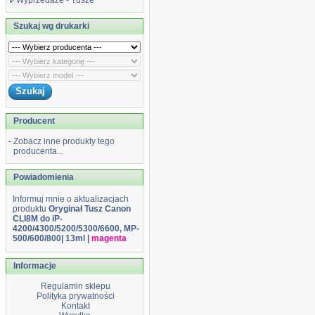
Wyprzedaże - Tusze
Szukaj wg drukarki
Producent
-
Zobacz inne produkty tego
producenta...
Powiadomienia
Informuj mnie o aktualizacjach
produktu
Oryginał Tusz Canon
CLI8M do iP-
4200/4300/5200/5300/6600, MP-
500/600/800| 13ml |
magenta
Informacje
Regulamin sklepu
Polityka prywatności
Kontakt