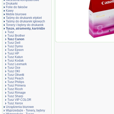
Akcesoria komputerowe
Drukarki
Folie do faksów
Kawy
Meble biurowe
Taśmy do drukarek etykiet
Taśmy do drukarek igłowych
Tonery i bębny do drukarek
Tusze, atramenty, kartridże
Tusz
Tusz Brother
Tusz Canon
Oryginał Tusz Ca
Tusz Dell
4200/4300/5200/5
Tusz Dymo
500/600/800| 13m
Tusz Epson
Tusz HP
Tusz Katun
Tusz Kodak
Tusz Lexmark
Tusz Oce
Tusz OKI
Tusz Olivetti
Tusz Peach
Tusz Philips
Tusz Primera
Tusz Ricoh
Tusz Rimage
Tusz Sharp
Tusz VIP COLOR
Tusz Xerox
Urządzenia biurowe
Wyprzedaże - Tonery, bębny