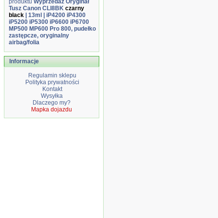
produktu
Wyprzedaż Oryginał
Tusz Canon CLI8BK
czarny
black
| 13ml | iP4200 iP4300
iP5200 iP5300 iP6600 iP6700
MP500 MP600 Pro 800, pudełko
zastępcze, oryginalny
airbag/folia
Informacje
Regulamin sklepu
Polityka prywatności
Kontakt
Wysyłka
Dlaczego my?
Mapka dojazdu