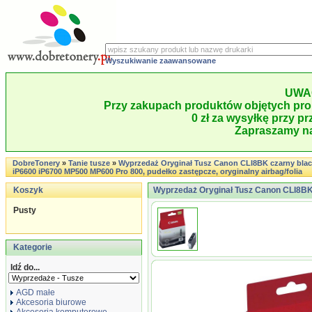
Wyszukiwanie zaawansowane
UWA
Przy zakupach produktów objętych pro
0 zł za wysyłkę przy pr
Zapraszamy na
DobreTonery
»
Tanie tusze
»
Wyprzedaż Oryginał Tusz Canon CLI8BK czarny black 
iP6600 iP6700 MP500 MP600 Pro 800, pudełko zastępcze, oryginalny airbag/folia
Koszyk
Wyprzedaż Oryginał Tusz Canon CLI8BK c
Pusty
Kategorie
Idź do...
AGD małe
Akcesoria biurowe