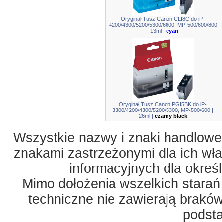
Oryginał Tusz Canon CLI8C do iP-
4200/4300/5200/5300/6600, MP-500/600/800
| 13ml |
cyan
Oryginał Tusz Canon PGI5BK do iP-
3300/4200/4300/5200/5300, MP-500/600 |
26ml |
czarny black
Wszystkie nazwy i znaki handlowe 
znakami zastrzeżonymi dla ich właś
informacyjnych dla okreś
Mimo dołożenia wszelkich starań
techniczne nie zawierają braków
podst