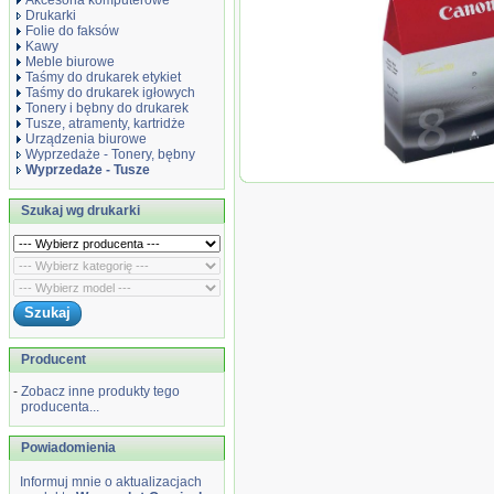
Akcesoria komputerowe
Drukarki
Folie do faksów
Kawy
Meble biurowe
Taśmy do drukarek etykiet
Taśmy do drukarek igłowych
Tonery i bębny do drukarek
Tusze, atramenty, kartridże
Urządzenia biurowe
Wyprzedaże - Tonery, bębny
Wyprzedaże - Tusze
Wyprzedaż Orygin
CLI8BK czarny bla
Szukaj wg drukarki
iP4300 iP5200 iP5
Producent
-
Zobacz inne produkty tego
producenta...
Powiadomienia
Informuj mnie o aktualizacjach