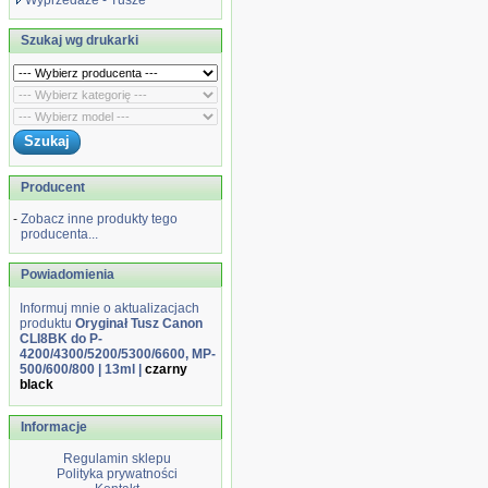
Wyprzedaże - Tusze
Szukaj wg drukarki
Producent
-
Zobacz inne produkty tego
producenta...
Powiadomienia
Informuj mnie o aktualizacjach
produktu
Oryginał Tusz Canon
CLI8BK do P-
4200/4300/5200/5300/6600, MP-
500/600/800 | 13ml |
czarny
black
Informacje
Regulamin sklepu
Polityka prywatności