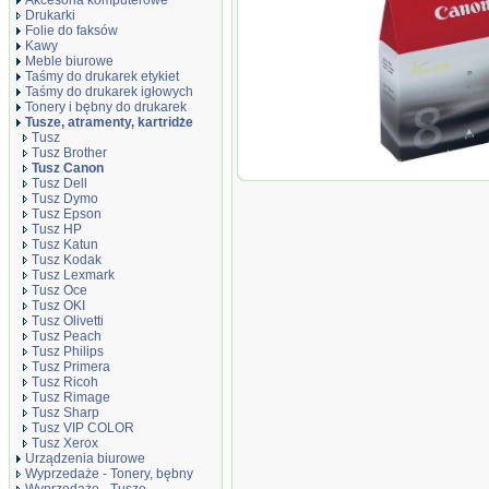
Akcesoria komputerowe
Drukarki
Folie do faksów
Kawy
Meble biurowe
Taśmy do drukarek etykiet
Taśmy do drukarek igłowych
Tonery i bębny do drukarek
Tusze, atramenty, kartridże
Tusz
Tusz Brother
Tusz Canon
Oryginał Tusz Ca
Tusz Dell
4200/4300/5200/5
Tusz Dymo
500/600/800 | 13ml
Tusz Epson
Tusz HP
Tusz Katun
Tusz Kodak
Tusz Lexmark
Tusz Oce
Tusz OKI
Tusz Olivetti
Tusz Peach
Tusz Philips
Tusz Primera
Tusz Ricoh
Tusz Rimage
Tusz Sharp
Tusz VIP COLOR
Tusz Xerox
Urządzenia biurowe
Wyprzedaże - Tonery, bębny