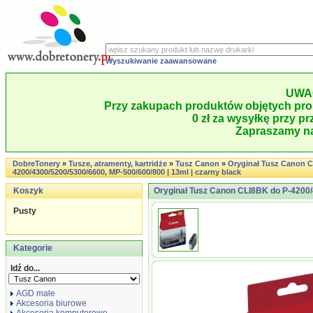
Wyszukiwanie zaawansowane
UWA
Przy zakupach produktów objętych pro
0 zł za wysyłkę przy pr
Zapraszamy na
DobreTonery
»
Tusze, atramenty, kartridże
»
Tusz Canon
»
Oryginał Tusz Canon C
4200/4300/5200/5300/6600, MP-500/600/800 | 13ml | czarny black
Koszyk
Oryginał Tusz Canon CLI8BK do P-4200/4
Pusty
Kategorie
Idź do...
AGD małe
Akcesoria biurowe