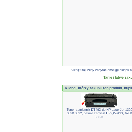
Kliknij tutaj, żeby zapytać obsługę sklep
Tanie i łatwe zak
Klienci, którzy zakupili ten produkt, kupi
Toner zamiennik DT49X do HP LaserJet 132
3390 3392, pasuje zamiast HP Q5949X, 6200
stron