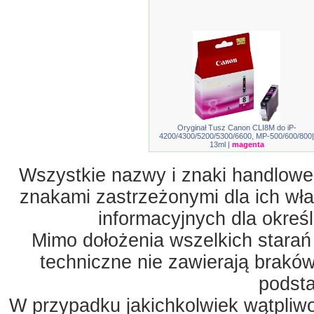
Oryginał Tusz Canon CLI8M do iP-
4200/4300/5200/5300/6600, MP-500/600/800|
13ml |
magenta
Wszystkie nazwy i znaki handlowe 
znakami zastrzeżonymi dla ich właś
informacyjnych dla okreś
Mimo dołożenia wszelkich starań
techniczne nie zawierają braków
podst
W przypadku jakichkolwiek wątpliw