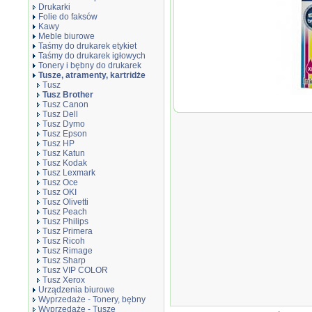
Drukarki
Folie do faksów
Kawy
Meble biurowe
Taśmy do drukarek etykiet
Taśmy do drukarek igłowych
Tonery i bębny do drukarek
Tusze, atramenty, kartridże
Tusz
Tusz Brother
Oryginał T
Tusz Canon
DCPJ100Y
Tusz Dell
magenta 1
Tusz Dymo
Tusz Epson
Tusz HP
Tusz Katun
Tusz Kodak
Tusz Lexmark
Tusz Oce
Tusz OKI
Tusz Olivetti
Tusz Peach
Tusz Philips
Tusz Primera
Tusz Ricoh
Tusz Rimage
Tusz Sharp
Tusz VIP COLOR
Tusz Xerox
Urządzenia biurowe
Wyprzedaże - Tonery, bębny
Wyprzedaże - Tusze