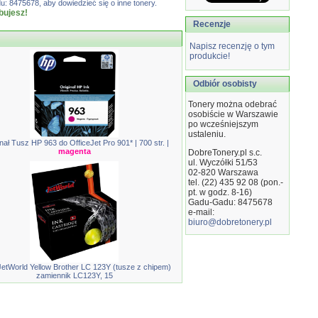
: 8475678, aby dowiedzieć się o inne tonery.
bujesz!
Recenzje
Napisz recenzję o tym
produkcie!
Odbiór osobisty
Tonery można odebrać
osobiście w Warszawie
po wcześniejszym
ustaleniu.
nał Tusz HP 963 do OfficeJet Pro 901* | 700 str. |
magenta
DobreTonery.pl s.c.
ul. Wyczółki 51/53
02-820
Warszawa
tel. (22) 435 92 08 (pon.-
pt. w godz. 8-16)
Gadu-Gadu: 8475678
e-mail:
biuro@dobretonery.pl
etWorld Yellow Brother LC 123Y (tusze z chipem)
zamiennik LC123Y, 15