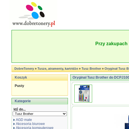
Przy zakupach 
DobreTonery
»
Tusze, atramenty, kartridże
»
Tusz Brother
»
Oryginał Tusz 
Koszyk
Oryginał Tusz Brother do DCPJ1
Pusty
Kategorie
Idź do...
AGD małe
Akcesoria biurowe
Akcesoria komputerowe