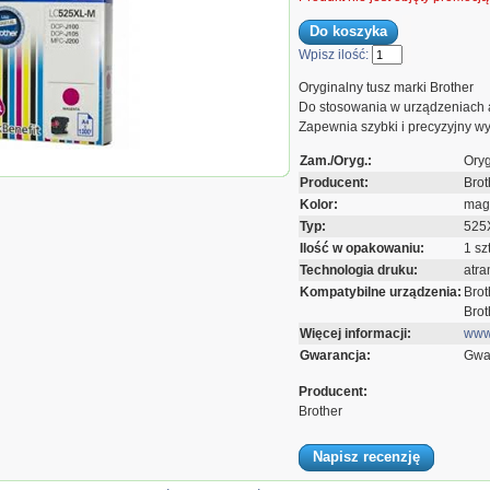
Wpisz ilość:
Oryginalny tusz marki Brother
Do stosowania w urządzeniach 
Zapewnia szybki i precyzyjny wy
usz Brother do
Zam./Oryg.:
Oryg
J1/DCPJ105YJ1 |
Producent:
Brot
300str
Kolor:
mag
Typ:
525
Ilość w opakowaniu:
1 szt
Technologia druku:
atr
Kompatybilne urządzenia:
Bro
Bro
Więcej informacji:
www.
Gwarancja:
Gwar
Producent:
Brother
Napisz recenzję