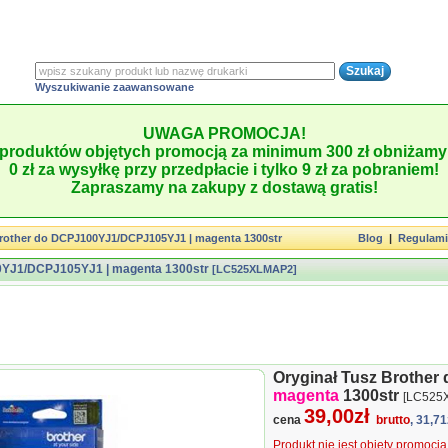
Wyszukiwanie zaawansowane
UWAGA PROMOCJA!
produktów objętych promocją za minimum 300 zł obniżamy 
0 zł za wysyłkę przy przedpłacie i tylko 9 zł za pobraniem!
Zapraszamy na zakupy z dostawą gratis!
Brother do DCPJ100YJ1/DCPJ105YJ1 | magenta 1300str
Blog
|
Regulam
00YJ1/DCPJ105YJ1 | magenta 1300str
[LC525XLMAP2]
Oryginał Tusz Brothe
magenta
1300str
[LC525
39,00zł
cena
brutto
, 31,71
Produkt nie jest objęty promocj