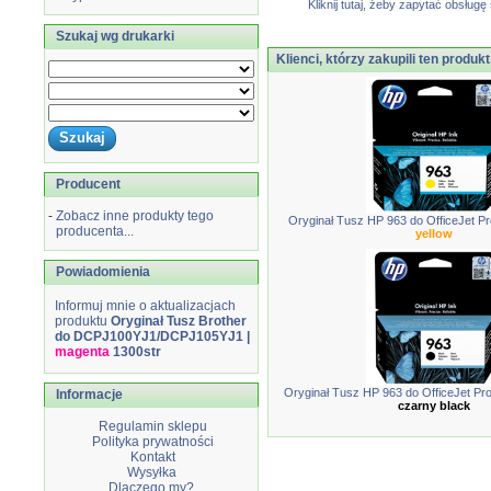
Kliknij tutaj, żeby zapytać obsłu
Szukaj wg drukarki
Klienci, którzy zakupili ten produkt
Producent
-
Zobacz inne produkty tego
Oryginał Tusz HP 963 do OfficeJet Pro 
producenta...
yellow
Powiadomienia
Informuj mnie o aktualizacjach
produktu
Oryginał Tusz Brother
do DCPJ100YJ1/DCPJ105YJ1 |
magenta
1300str
Oryginał Tusz HP 963 do OfficeJet Pro 9
Informacje
czarny black
Regulamin sklepu
Polityka prywatności
Kontakt
Wysyłka
Dlaczego my?