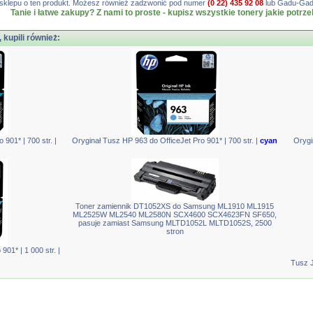
gę sklepu o ten produkt. Możesz również zadzwonić pod numer
(0 22) 435 92 08
lub Gadu-Gadu
Tanie i łatwe zakupy? Z nami to proste - kupisz wszystkie tonery jakie potrze
, kupili również:
901* | 700 str. |
Oryginał Tusz HP 963 do OfficeJet Pro 901* | 700 str. |
cyan
Orygi
Toner zamiennik DT1052XS do Samsung ML1910 ML1915
ML2525W ML2540 ML2580N SCX4600 SCX4623FN SF650,
pasuje zamiast Samsung MLTD1052L MLTD1052S, 2500
stron
01* | 1 000 str. |
Tusz J