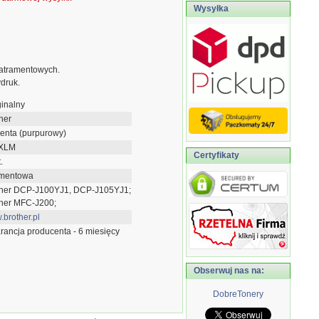
Wysyłka
atramentowych.
druk.
inalny
her
enta (purpurowy)
XLM
Certyfikaty
.
amentowa
ther DCP-J100YJ1, DCP-J105YJ1;
ther MFC-J200;
brother.pl
ancja producenta - 6 miesięcy
Obserwuj nas na:
DobreTonery