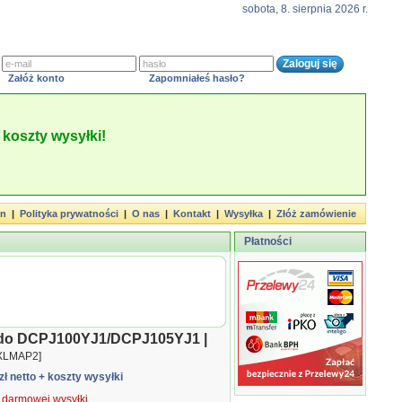
sobota, 8. sierpnia 2026 r.
Załóż konto
Zapomniałeś hasło?
koszty wysyłki!
in
|
Polityka prywatności
|
O nas
|
Kontakt
|
Wysyłka
|
Złóż zamówienie
Płatności
r do DCPJ100YJ1/DCPJ105YJ1 |
XLMAP2]
zł netto
+ koszty wysyłki
ą darmowej wysyłki.