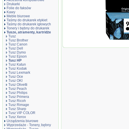
Akcesoria komputerowe
Drukarki
Folie do faksów
Kawy
Meble biurowe
Taśmy do drukarek etykiet
Taśmy do drukarek igłowych
Tonery i bębny do drukarek
Tusze, atramenty, kartridże
Tusz
Tusz Brother
Oryginał Tusz H
Tusz Canon
OfficeJet Pro 901
Tusz Dell
czarny black
Tusz Dymo
Tusz Epson
Tusz HP
Tusz Katun
Tusz Kodak
Tusz Lexmark
Tusz Oce
Tusz OKI
Tusz Olivetti
Tusz Peach
Tusz Philips
Tusz Primera
Tusz Ricoh
Tusz Rimage
Tusz Sharp
Tusz VIP COLOR
Tusz Xerox
Urządzenia biurowe
Wyprzedaże - Tonery, bębny