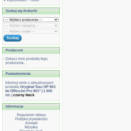
Wyprzedaże - Tusze
Szukaj wg drukarki
Producent
-
Zobacz inne produkty tego
producenta...
Powiadomienia
Informuj mnie o aktualizacjach
produktu
Oryginał Tusz HP 963
do OfficeJet Pro 901* | 1 000
str. |
czarny black
Informacje
Regulamin sklepu
Polityka prywatności
Kontakt
Wysyłka