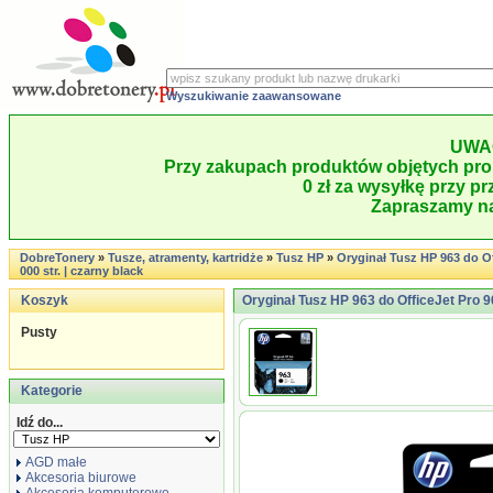
Wyszukiwanie zaawansowane
UWA
Przy zakupach produktów objętych pro
0 zł za wysyłkę przy pr
Zapraszamy na
DobreTonery
»
Tusze, atramenty, kartridże
»
Tusz HP
»
Oryginał Tusz HP 963 do Off
000 str. | czarny black
Koszyk
Oryginał Tusz HP 963 do OfficeJet Pro 901
Pusty
Kategorie
Idź do...
AGD małe
Akcesoria biurowe