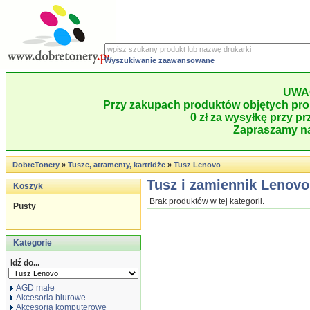
Wyszukiwanie zaawansowane
UWA
Przy zakupach produktów objętych pro
0 zł za wysyłkę przy pr
Zapraszamy na
DobreTonery
»
Tusze, atramenty, kartridże
»
Tusz Lenovo
Tusz i zamiennik Lenovo
Koszyk
Brak produktów w tej kategorii.
Pusty
Kategorie
Idź do...
AGD małe
Akcesoria biurowe
Akcesoria komputerowe