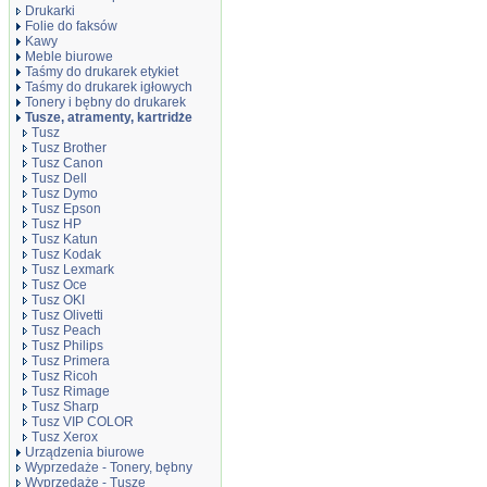
Drukarki
Folie do faksów
Kawy
Meble biurowe
Taśmy do drukarek etykiet
Taśmy do drukarek igłowych
Tonery i bębny do drukarek
Tusze, atramenty, kartridże
Tusz
Tusz Brother
Tusz Canon
Tusz Dell
Tusz Dymo
Tusz Epson
Tusz HP
Tusz Katun
Tusz Kodak
Tusz Lexmark
Tusz Oce
Tusz OKI
Tusz Olivetti
Tusz Peach
Tusz Philips
Tusz Primera
Tusz Ricoh
Tusz Rimage
Tusz Sharp
Tusz VIP COLOR
Tusz Xerox
Urządzenia biurowe
Wyprzedaże - Tonery, bębny
Wyprzedaże - Tusze