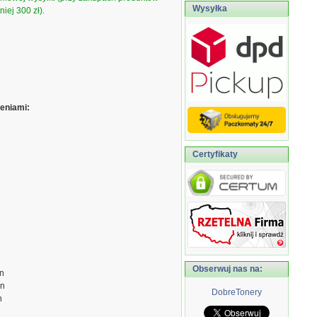
Wysyłka
iej 300 zł).
eniami:
Certyfikaty
Obserwuj nas na:
on
on
DobreTonery
n