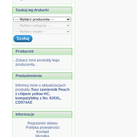
Szukaj wg drukarki
Producent
-
Zobacz inne produkty tego
producenta...
Powiadomienia
Informuj mnie o aktualizacjach
produktu
Tusz zamiennik Peach
z chipem yellow HC,
kompatybilny z No. 920XL,
CD974AE
Informacje
Regulamin sklepu
Polityka prywatności
Kontakt
Wysyłka