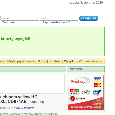
sobota, 8. sierpnia 2026 r.
Załóż konto
Zapomniałeś hasło?
koszty wysyłki!
in
|
Polityka prywatności
|
O nas
|
Kontakt
|
Wysyłka
|
Złóż zamówienie
Płatności
z chipem yellow HC,
20XL, CD974AE
[PI300-374]
zł netto
+ koszty wysyłki
armowej wysyłki (przy zakupach produktów