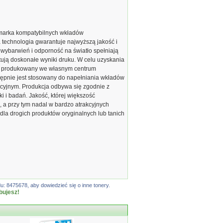
marka kompatybilnych wkładów
echnologia gwarantuje najwyższą jakość i
 wybarwień i odporność na światło spełniają
ją doskonałe wyniki druku. W celu uzyskania
est produkowany we własnym centrum
ępnie jest stosowany do napełniania wkładów
cyjnym. Produkcja odbywa się zgodnie z
 i badań. Jakość, której większość
 a przy tym nadal w bardzo atrakcyjnych
dla drogich produktów oryginalnych lub tanich
: 8475678, aby dowiedzieć się o inne tonery.
bujesz!