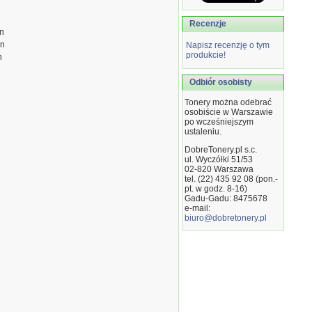
Recenzje
on
on
Napisz recenzję o tym
produkcie!
n
Odbiór osobisty
Tonery można odebrać
osobiście w Warszawie
po wcześniejszym
ustaleniu.
DobreTonery.pl s.c.
ul. Wyczółki 51/53
02-820
Warszawa
tel. (22) 435 92 08 (pon.-
pt. w godz. 8-16)
Gadu-Gadu: 8475678
e-mail:
biuro@dobretonery.pl