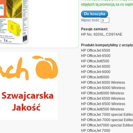
objętych tą promocją za co najmn
Wpisz ilość:
Pasuje zamiast:
HP No. 920XL, CD974AE
Produkt kompatybilny z urządz
 zamiennik Peach
HP OfficeJet 6500
pem yellow HC,
HP OfficeJet-6500
tybilny z No.
L, CD974AE
HP OfficeJet6500
HP OfficeJet 6000
HP OfficeJet-6000
HP OfficeJet6000
HP OfficeJet 6000 Wireless
HP OfficeJet-6000 Wireless
HP OfficeJet6000 Wireless
HP OfficeJet 6500 Wireless
HP OfficeJet-6500 Wireless
HP OfficeJet6500 Wireless
HP OfficeJet 7000 special Editi
HP OfficeJet-7000 special Editi
HP OfficeJet7000 special Editio
HP OfficeJet 7000