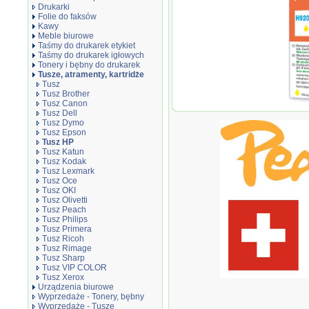
Drukarki
Folie do faksów
Kawy
Meble biurowe
Taśmy do drukarek etykiet
Taśmy do drukarek igłowych
Tonery i bębny do drukarek
Tusze, atramenty, kartridże
Tusz
Tusz Brother
Tusz Canon
Tusz
Tusz Dell
z chi
Tusz Dymo
kompa
Tusz Epson
920X
Tusz HP
Tusz Katun
Tusz Kodak
Tusz Lexmark
Tusz Oce
Tusz OKI
Tusz Olivetti
Tusz Peach
Tusz Philips
Tusz Primera
Tusz Ricoh
Tusz Rimage
Tusz Sharp
Tusz VIP COLOR
Tusz Xerox
Urządzenia biurowe
Wyprzedaże - Tonery, bębny
Wyprzedaże - Tusze