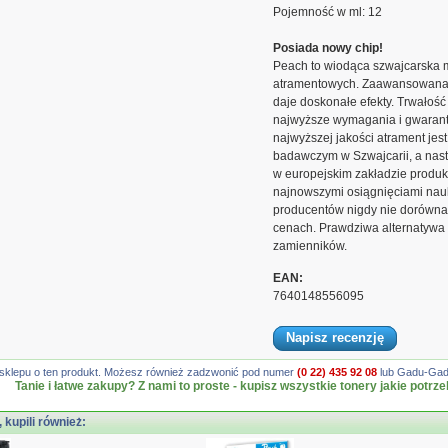
Pojemność w ml: 12
Posiada nowy chip!
Peach to wiodąca szwajcarska 
atramentowych. Zaawansowana t
daje doskonałe efekty. Trwałość
najwyższe wymagania i gwarantu
najwyższej jakości atrament j
badawczym w Szwajcarii, a nast
w europejskim zakładzie produk
najnowszymi osiągnięciami nauki
producentów nigdy nie dorówna,
cenach. Prawdziwa alternatywa 
zamienników.
EAN:
7640148556095
Napisz recenzję
gę sklepu o ten produkt. Możesz również zadzwonić pod numer
(0 22) 435 92 08
lub Gadu-Gadu
Tanie i łatwe zakupy? Z nami to proste - kupisz wszystkie tonery jakie potrze
, kupili również: