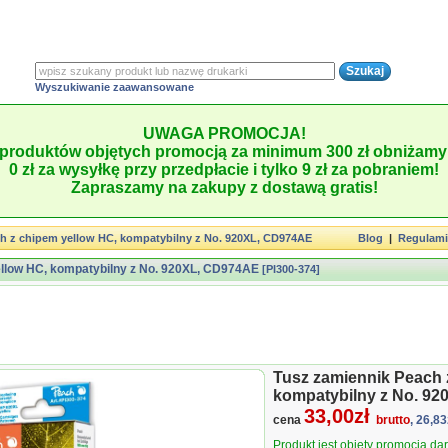
Wyszukiwanie zaawansowane
UWAGA PROMOCJA!
produktów objętych promocją za minimum 300 zł obniżamy 
0 zł za wysyłkę przy przedpłacie i tylko 9 zł za pobraniem!
Zapraszamy na zakupy z dostawą gratis!
h z chipem yellow HC, kompatybilny z No. 920XL, CD974AE
Blog
|
Regulam
ellow HC, kompatybilny z No. 920XL, CD974AE
[PI300-374]
Tusz zamiennik Peach 
kompatybilny z No. 9
33,00zł
cena
brutto
, 26,83
Produkt jest objęty promocją d