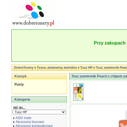
Przy zakupach 
DobreTonery
»
Tusze, atramenty, kartridże
»
Tusz HP
»
Tusz zamiennik Peac
Koszyk
Tusz zamiennik Peach z chipem y
Pusty
Kategorie
Idź do...
AGD małe
Akcesoria biurowe
Akcesoria komputerowe