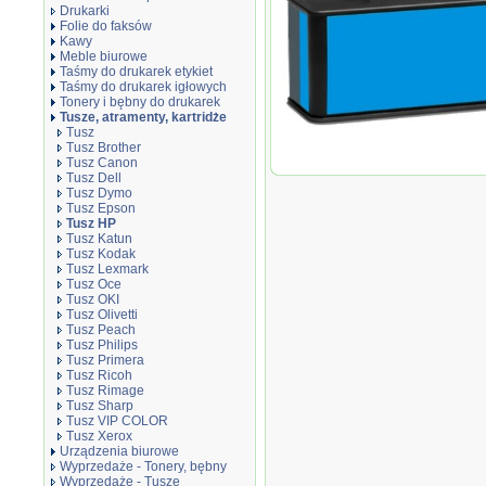
Drukarki
Folie do faksów
Kawy
Meble biurowe
Taśmy do drukarek etykiet
Taśmy do drukarek igłowych
Tonery i bębny do drukarek
Tusze, atramenty, kartridże
Tusz
Tusz zamiennik DT981XCH Cyan
Tusz Brother
Tusz Canon
Tusz Dell
Tusz Dymo
Tusz Epson
Tusz HP
Tusz Katun
Tusz Kodak
Tusz Lexmark
Tusz Oce
Tusz OKI
Tusz Olivetti
Tusz Peach
Tusz Philips
Tusz Primera
Tusz Ricoh
Tusz Rimage
Tusz Sharp
Tusz VIP COLOR
Tusz Xerox
Urządzenia biurowe
Wyprzedaże - Tonery, bębny
Wyprzedaże - Tusze