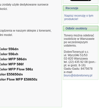
u zostały użyte dedykowane surowce
Recenzje
kości.
Napisz recenzję o tym
produkcie!
Odbiór osobisty
ządzenia w naszym sklepie z tonerami,
dni model.
Tonery można odebrać
osobiście w Warszawie
po wcześniejszym
ustaleniu.
Color 556dn
DobreTonery.pl s.c.
Color 556xh
ul. Wyczółki 51/53
02-820
Warszawa
Color MFP 586dn
tel. (22) 435 92 08 (pon.-
Color MFP 586f
pt. w godz. 8-16)
Gadu-Gadu: 8475678
Color MFP Flow 586z
e-mail:
lor E55650dn
biuro@dobretonery.pl
lor Flow MFP E58650z