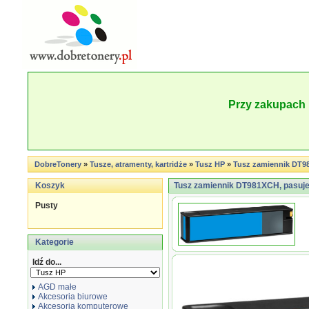
Przy zakupach 
DobreTonery
»
Tusze, atramenty, kartridże
»
Tusz HP
»
Tusz zamiennik DT9
Koszyk
Tusz zamiennik DT981XCH, pasuj
Pusty
Kategorie
Idź do...
AGD małe
Akcesoria biurowe
Akcesoria komputerowe