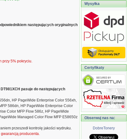
Wysyłka
odpowiednikiem następujących oryginalnych
n przy 5% pokryciu.
Certyfikaty
ik DT981XCH pasuje do następujących
556dn, HP PageWide Enterprise Color 556xh,
MFP 586dn, HP PageWide Enterprise Color
rise Color MFP Flow 586z, HP PageWide
PageWide Managed Color Flow MFP E58650z
Obserwuj nas na:
aniem przeszedł kontrolę jakości wydruku.
DobreTonery
ą gwarancją producenta.