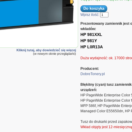
Wpisz ilość:
Prezentowany zamiennik jest 
wkładów:
HP 981XXL
HP 981Y
HP L0R13A
Kliknij tutaj, aby dowiedzieć się więcej
(w nowym oknie przeglądarki)
Duża wydajność: ok. 17000 stro
Producent:
DobreTonery.pl
Błękitny (cyan) tusz zamienn
urządzeń:
HP PageWide Enterprise Color 
HP PageWide Enterprise Color 
MFP 586f, HP PageWide Enterp
Managed Color E55650dn, HP 
Tusz do drukarki przed zapakow
Wkład objęty jest 12-miesięczn