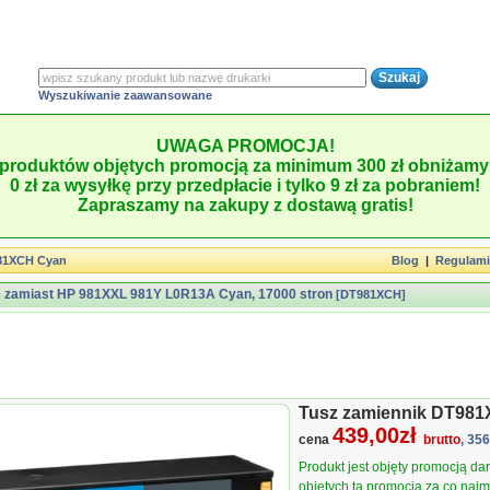
Wyszukiwanie zaawansowane
UWAGA PROMOCJA!
produktów objętych promocją za minimum 300 zł obniżamy 
0 zł za wysyłkę przy przedpłacie i tylko 9 zł za pobraniem!
Zapraszamy na zakupy z dostawą gratis!
81XCH Cyan
Blog
|
Regulam
e zamiast HP 981XXL 981Y L0R13A Cyan, 17000 stron
[DT981XCH]
Tusz zamiennik DT98
439,00zł
cena
brutto
, 35
Produkt jest objęty promocją d
objętych tą promocją za co najmn