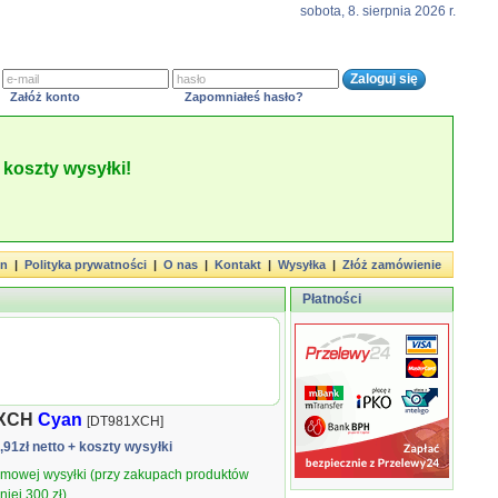
sobota, 8. sierpnia 2026 r.
Załóż konto
Zapomniałeś hasło?
koszty wysyłki!
in
|
Polityka prywatności
|
O nas
|
Kontakt
|
Wysyłka
|
Złóż zamówienie
Płatności
1XCH
Cyan
[DT981XCH]
6,91zł netto
+ koszty wysyłki
armowej wysyłki (przy zakupach produktów
iej 300 zł).