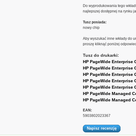
Do wyprodukowania tego wkład
najlepszej dostępnej na rynku ja
Tusz posiada:
nowy chip
Aby wyszukać inne wkłady do ur
proszę kliknąć poniżej odpowie
Tusz do drukarki:
HP PageWide Enterprise 
HP PageWide Enterprise 
HP PageWide Enterprise 
HP PageWide Enterprise 
HP PageWide Enterprise 
HP PageWide Managed Co
HP PageWide Managed Co
EAN:
5903802023367
Napisz recenzję