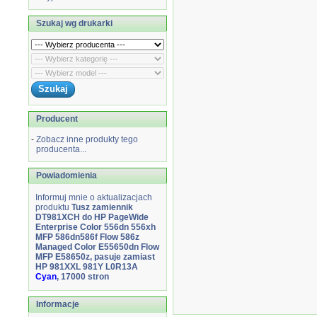
Szukaj wg drukarki
Producent
-
Zobacz inne produkty tego
producenta...
Powiadomienia
Informuj mnie o aktualizacjach
produktu
Tusz zamiennik
DT981XCH do HP PageWide
Enterprise Color 556dn 556xh
MFP 586dn586f Flow 586z
Managed Color E55650dn Flow
MFP E58650z, pasuje zamiast
HP 981XXL 981Y L0R13A
Cyan
, 17000 stron
Informacje