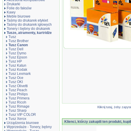
Akcesoria komputerowe
Drukarki
Folie do faksów
Kawy
Meble biurowe
Taśmy do drukarek etykiet
Taśmy do drukarek igłowych
Tonery i bębny do drukarek
Tusze, atramenty, kartridże
Tusz
Tusz Brother
Tusz Canon
Tusz Wox Magenta CANON CLI 571M 
Tusz Dell
12
Tusz Dymo
Tusz Epson
Tusz HP
Tusz Katun
Tusz Kodak
Tusz Lexmark
Tusz Oce
Tusz OKI
Tusz Olivetti
Tusz Peach
Tusz Philips
Tusz Primera
Tusz Ricoh
Tusz Rimage
Kliknij tutaj, żeby za
Tusz Sharp
Tusz VIP COLOR
Tusz Xerox
Klienci, którzy zakupili ten produkt, kupi
Urządzenia biurowe
Wyprzedaże - Tonery, bębny