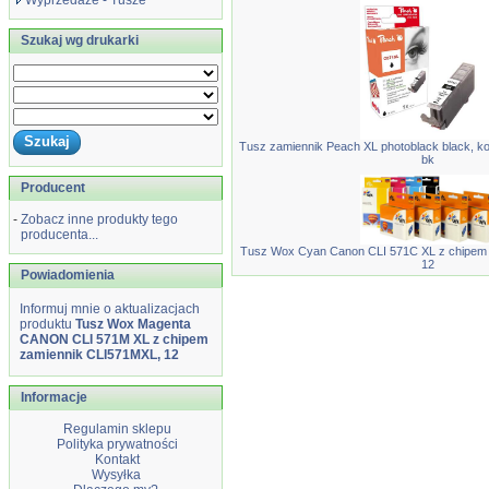
Wyprzedaże - Tusze
Szukaj wg drukarki
Tusz zamiennik Peach XL photoblack black, k
bk
Producent
-
Zobacz inne produkty tego
producenta...
Tusz Wox Cyan Canon CLI 571C XL z chipem 
12
Powiadomienia
Informuj mnie o aktualizacjach
produktu
Tusz Wox Magenta
CANON CLI 571M XL z chipem
zamiennik CLI571MXL, 12
Informacje
Regulamin sklepu
Polityka prywatności
Kontakt
Wysyłka