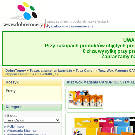
Wyszukiwanie zaawansowane
UWA
Przy zakupach produktów objętych pro
0 zł za wysyłkę przy pr
Zapraszamy na
DobreTonery
»
Tusze, atramenty, kartridże
»
Tusz Canon
»
Tusz Wox Magenta CA
chipem zamiennik CLI571MXL, 12
Koszyk
Tusz Wox Magenta CANON CLI 571M XL 
Pusty
Kategorie
Idź do...
AGD małe
Akcesoria biurowe