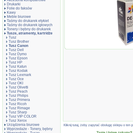
Akcesoria komputerowe
Drukarki
Folie do faksów
Kawy
Meble biurowe
Taśmy do drukarek etykiet
Taśmy do drukarek igłowych
Tonery i bębny do drukarek
Tusze, atramenty, kartridże
Tusz
Tusz Brother
Tusz Canon
Tusz Wox
Tusz Dell
Canon PG
Tusz Dymo
chipem z
Tusz Epson
1509B001
Tusz HP
Tusz Katun
Tusz Kodak
Tusz Lexmark
Tusz Oce
Tusz OKI
Tusz Olivetti
Tusz Peach
Tusz Philips
Tusz Primera
Tusz Ricoh
Tusz Rimage
Tusz Sharp
Tusz VIP COLOR
Tusz Xerox
Urządzenia biurowe
Kliknij tutaj, żeby zapytać obsługę sklepu o t
Wyprzedaże - Tonery, bębny
Tanie i łatwe zakupy?