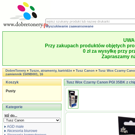
Wyszukiwanie zaawansowane
UWA
Przy zakupach produktów objętych pro
0 zł za wysyłkę przy pr
Zapraszamy na
DobreTonery
»
Tusze, atramenty, kartridże
»
Tusz Canon
»
Tusz Wox Czarny Cano
zamiennik 1509B001, 16
Koszyk
Tusz Wox Czarny Canon PGI 35BK z chi
Pusty
Kategorie
Idź do...
AGD małe
Akcesoria biurowe