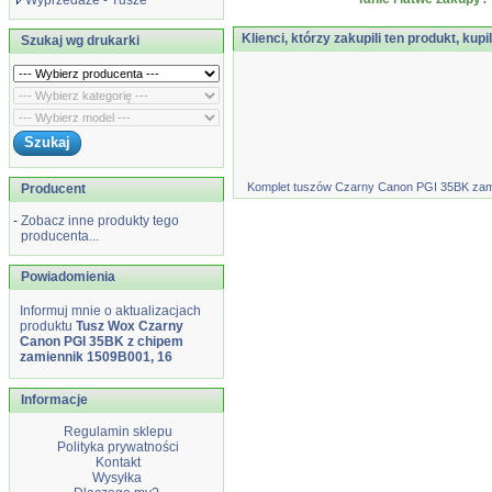
Wyprzedaże - Tusze
Klienci, którzy zakupili ten produkt, kupi
Szukaj wg drukarki
Komplet tuszów Czarny Canon PGI 35BK zamie
Producent
-
Zobacz inne produkty tego
producenta...
Powiadomienia
Informuj mnie o aktualizacjach
produktu
Tusz Wox Czarny
Canon PGI 35BK z chipem
zamiennik 1509B001, 16
Informacje
Regulamin sklepu
Polityka prywatności
Kontakt
Wysyłka