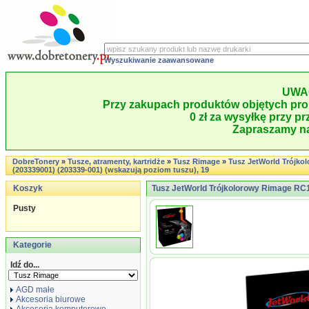
Wyszukiwanie zaawansowane
UWA
Przy zakupach produktów objętych pro
0 zł za wysyłkę przy pr
Zapraszamy na
DobreTonery
»
Tusze, atramenty, kartridże
»
Tusz Rimage
»
Tusz JetWorld Trójko
(203339001) (203339-001) (wskazują poziom tuszu), 19
Koszyk
Tusz JetWorld Trójkolorowy Rimage RC1
Pusty
Kategorie
Idź do...
AGD małe
Akcesoria biurowe