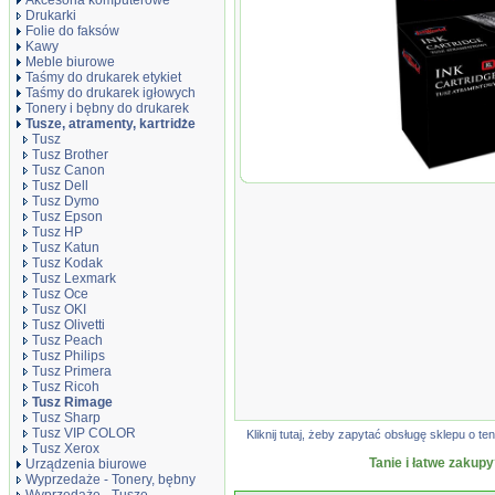
Akcesoria komputerowe
Drukarki
Folie do faksów
Kawy
Meble biurowe
Taśmy do drukarek etykiet
Taśmy do drukarek igłowych
Tonery i bębny do drukarek
Tusze, atramenty, kartridże
Tusz
Tusz Brother
Tusz Canon
Tusz JetWorld T
Tusz Dell
Rimage RC1 XL 
Tusz Dymo
(203339001) (20
Tusz Epson
(wskazują...
Tusz HP
Tusz Katun
Tusz Kodak
Tusz Lexmark
Tusz Oce
Tusz OKI
Tusz Olivetti
Tusz Peach
Tusz Philips
Tusz Primera
Tusz Ricoh
Tusz Rimage
Tusz Sharp
Tusz VIP COLOR
Kliknij tutaj, żeby zapytać obsługę sklepu o
Tusz Xerox
Tanie i łatwe zakupy
Urządzenia biurowe
Wyprzedaże - Tonery, bębny