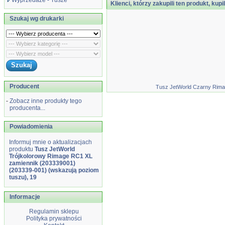
Wyprzedaże - Tusze
Klienci, którzy zakupili ten produkt, kupi
Szukaj wg drukarki
Producent
Tusz JetWorld Czarny Rima
-
Zobacz inne produkty tego
producenta...
Powiadomienia
Informuj mnie o aktualizacjach
produktu
Tusz JetWorld
Trójkolorowy Rimage RC1 XL
zamiennik (203339001)
(203339-001) (wskazują poziom
tuszu), 19
Informacje
Regulamin sklepu
Polityka prywatności