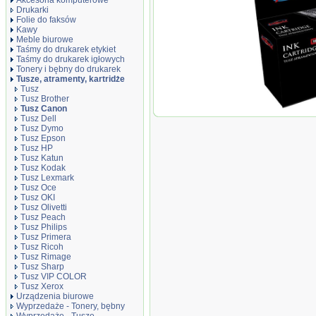
Akcesoria komputerowe
Drukarki
Folie do faksów
Kawy
Meble biurowe
Taśmy do drukarek etykiet
Taśmy do drukarek igłowych
Tonery i bębny do drukarek
Tusze, atramenty, kartridże
Tusz
Tusz Brother
Tusz Canon
Tusz JetWorld
Tusz Dell
40 (nie wskazuj
Tusz Dymo
zamiennik refab
Tusz Epson
Tusz HP
Tusz Katun
Tusz Kodak
Tusz Lexmark
Tusz Oce
Tusz OKI
Tusz Olivetti
Tusz Peach
Tusz Philips
Tusz Primera
Tusz Ricoh
Tusz Rimage
Tusz Sharp
Tusz VIP COLOR
Tusz Xerox
Urządzenia biurowe
Wyprzedaże - Tonery, bębny