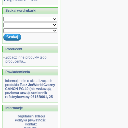
Wyprzedaże - Tusze
Szukaj wg drukarki
Producent
-
Zobacz inne produkty tego
producenta...
Powiadomienia
Informuj mnie o aktualizacjach
produktu
Tusz JetWorld Czarny
CANON PG 40 (nie wskazują
poziomu tuszu) zamiennik
refabrykowany 0615B001, 25
Informacje
Regulamin sklepu
Polityka prywatności
Kontakt