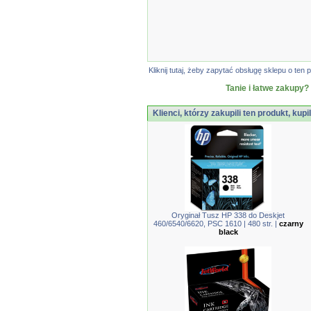
Kliknij tutaj, żeby zapytać obsługę sklepu o t
Tanie i łatwe zakupy?
Klienci, którzy zakupili ten produkt, kupi
Oryginał Tusz HP 338 do Deskjet
460/6540/6620, PSC 1610 | 480 str. |
czarny
black