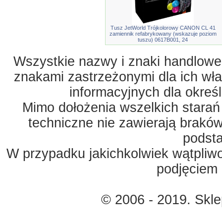
Tusz JetWorld Trójkolorowy CANON CL 41
zamiennik refabrykowany (wskazuje poziom
tuszu) 0617B001, 24
Wszystkie nazwy i znaki handlowe 
znakami zastrzeżonymi dla ich właś
informacyjnych dla okreś
Mimo dołożenia wszelkich starań
techniczne nie zawierają braków
podst
W przypadku jakichkolwiek wątpliw
podjęciem 
© 2006 - 2019. Skl