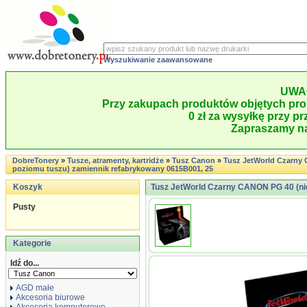
Wyszukiwanie zaawansowane
UWA
Przy zakupach produktów objętych pro
0 zł za wysyłkę przy pr
Zapraszamy na
DobreTonery
»
Tusze, atramenty, kartridże
»
Tusz Canon
»
Tusz JetWorld Czarny
poziomu tuszu) zamiennik refabrykowany 0615B001, 25
Koszyk
Tusz JetWorld Czarny CANON PG 40 (nie
Pusty
Kategorie
Idź do...
AGD małe
Akcesoria biurowe