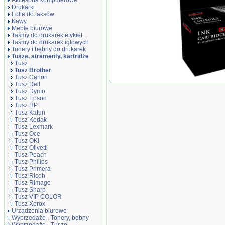
Akcesoria komputerowe
Drukarki
Folie do faksów
Kawy
Meble biurowe
Taśmy do drukarek etykiet
Taśmy do drukarek igłowych
Tonery i bębny do drukarek
Tusze, atramenty, kartridże
Tusz
Tusz Brother
Tusz Canon
Tusz JetWorld
Tusz Dell
LC1240 zamienn
Tusz Dymo
Tusz Epson
Tusz HP
Tusz Katun
Tusz Kodak
Tusz Lexmark
Tusz Oce
Tusz OKI
Tusz Olivetti
Tusz Peach
Tusz Philips
Tusz Primera
Tusz Ricoh
Tusz Rimage
Tusz Sharp
Tusz VIP COLOR
Tusz Xerox
Urządzenia biurowe
Wyprzedaże - Tonery, bębny