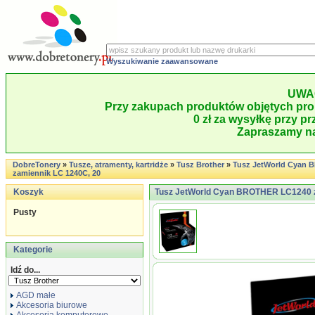
Wyszukiwanie zaawansowane
UWA
Przy zakupach produktów objętych pro
0 zł za wysyłkę przy pr
Zapraszamy na
DobreTonery
»
Tusze, atramenty, kartridże
»
Tusz Brother
»
Tusz JetWorld Cyan
zamiennik LC 1240C, 20
Koszyk
Tusz JetWorld Cyan BROTHER LC1240 z
Pusty
Kategorie
Idź do...
AGD małe
Akcesoria biurowe