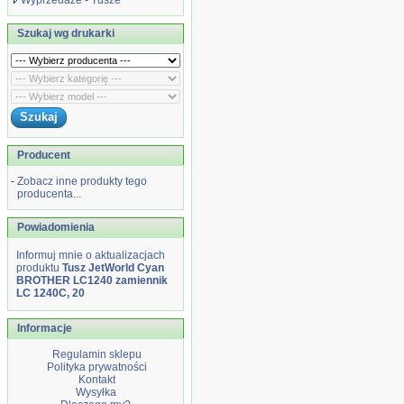
Wyprzedaże - Tusze
Szukaj wg drukarki
Producent
-
Zobacz inne produkty tego
producenta...
Powiadomienia
Informuj mnie o aktualizacjach
produktu
Tusz JetWorld Cyan
BROTHER LC1240 zamiennik
LC 1240C, 20
Informacje
Regulamin sklepu
Polityka prywatności
Kontakt
Wysyłka