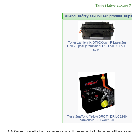
Tanie i łatwe zakupy? 
Klienci, którzy zakupili ten produkt, kupi
Toner zamiennik DT05X do HP LaserJet
P2055, pasuje zamiast HP CE505X, 6500
stron
Tusz JetWorld Yellow BROTHER LC1240
zamiennik LC 1240Y, 20