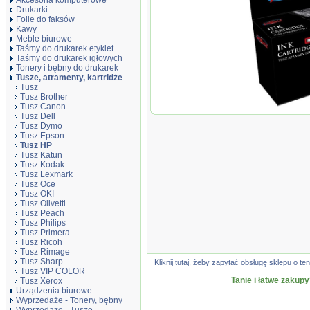
Akcesoria komputerowe
Drukarki
Folie do faksów
Kawy
Meble biurowe
Taśmy do drukarek etykiet
Taśmy do drukarek igłowych
Tonery i bębny do drukarek
Tusze, atramenty, kartridże
Tusz
Tusz Brother
Tusz Canon
Tusz JetWorld 
Tusz Dell
zamiennik refa
Tusz Dymo
M0J86AE, 1050
Tusz Epson
Tusz HP
Tusz Katun
Tusz Kodak
Tusz Lexmark
Tusz Oce
Tusz OKI
Tusz Olivetti
Tusz Peach
Tusz Philips
Tusz Primera
Tusz Ricoh
Tusz Rimage
Tusz Sharp
Kliknij tutaj, żeby zapytać obsługę sklepu o
Tusz VIP COLOR
Tanie i łatwe zakupy
Tusz Xerox
Urządzenia biurowe
Wyprzedaże - Tonery, bębny