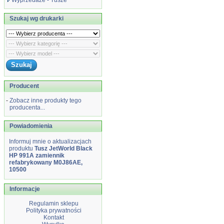
Wyprzedaże - Tusze
Szukaj wg drukarki
Producent
-
Zobacz inne produkty tego
producenta...
Powiadomienia
Informuj mnie o aktualizacjach
produktu
Tusz JetWorld Black
HP 991A zamiennik
refabrykowany M0J86AE,
10500
Informacje
Regulamin sklepu
Polityka prywatności
Kontakt