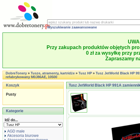
Wyszukiwanie zaawansowane
UWA
Przy zakupach produktów objętych pro
0 zł za wysyłkę przy pr
Zapraszamy na
DobreTonery
»
Tusze, atramenty, kartridże
»
Tusz HP
»
Tusz JetWorld Black HP 9
refabrykowany M0J86AE, 10500
Koszyk
Tusz JetWorld Black HP 991A zamienni
Pusty
Kategorie
Idź do...
AGD małe
Akcesoria biurowe