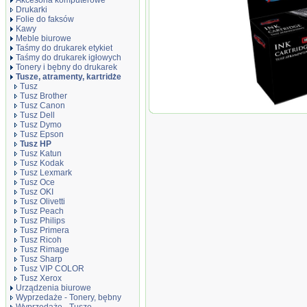
Akcesoria komputerowe
Drukarki
Folie do faksów
Kawy
Meble biurowe
Taśmy do drukarek etykiet
Taśmy do drukarek igłowych
Tonery i bębny do drukarek
Tusze, atramenty, kartridże
Tusz
Tusz Brother
Tusz Canon
Tusz JetWorld 
Tusz Dell
(wskazują pozio
Tusz Dymo
SCC) zamiennik 
Tusz Epson
Tusz HP
Tusz Katun
Tusz Kodak
Tusz Lexmark
Tusz Oce
Tusz OKI
Tusz Olivetti
Tusz Peach
Tusz Philips
Tusz Primera
Tusz Ricoh
Tusz Rimage
Tusz Sharp
Tusz VIP COLOR
Tusz Xerox
Urządzenia biurowe
Wyprzedaże - Tonery, bębny