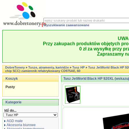
Wyszukiwanie zaawansowane
UWA
Przy zakupach produktów objętych pro
0 zł za wysyłkę przy pr
Zapraszamy na
DobreTonery
»
Tusze, atramenty, kartridże
»
Tusz HP
»
Tusz JetWorld Black HP 92
chip SCC) zamiennik refabrykowany CD975AE, 60
Koszyk
Tusz JetWorld Black HP 920XL (wskazują
Pusty
Kategorie
Idź do...
AGD małe
Akcesoria biurowe