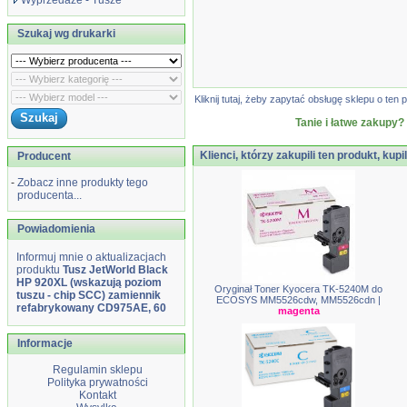
Wyprzedaże - Tusze
Szukaj wg drukarki
Kliknij tutaj, żeby zapytać obsługę sklepu o t
Tanie i łatwe zakupy?
Klienci, którzy zakupili ten produkt, kupi
Producent
-
Zobacz inne produkty tego
producenta...
Powiadomienia
Informuj mnie o aktualizacjach
produktu
Tusz JetWorld Black
HP 920XL (wskazują poziom
Oryginał Toner Kyocera TK-5240M do
tuszu - chip SCC) zamiennik
ECOSYS MM5526cdw, MM5526cdn |
refabrykowany CD975AE, 60
magenta
Informacje
Regulamin sklepu
Polityka prywatności
Kontakt