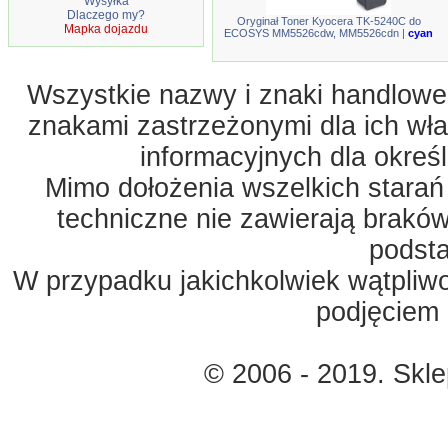
Wysyłka
Dlaczego my?
Oryginał Toner Kyocera TK-5240C do
Mapka dojazdu
ECOSYS MM5526cdw, MM5526cdn |
cyan
Wszystkie nazwy i znaki handlowe 
znakami zastrzeżonymi dla ich właś
informacyjnych dla okreś
Mimo dołożenia wszelkich starań
techniczne nie zawierają braków
podst
W przypadku jakichkolwiek wątpliw
podjęciem 
© 2006 - 2019. Skl