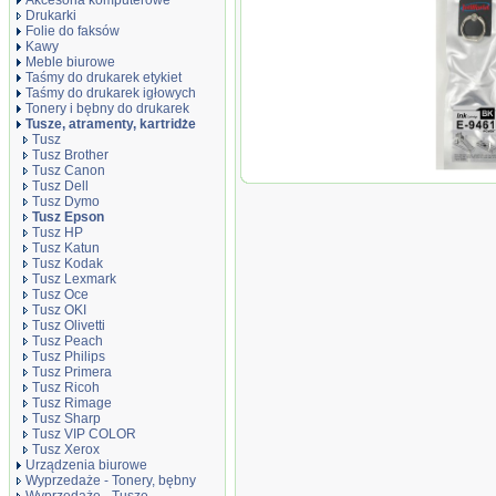
Akcesoria komputerowe
Drukarki
Folie do faksów
Kawy
Meble biurowe
Taśmy do drukarek etykiet
Taśmy do drukarek igłowych
Tonery i bębny do drukarek
Tusze, atramenty, kartridże
Tusz
Tusz Brother
Tusz Canon
Tusz Jet
Tusz Dell
Epson T9
Tusz Dymo
zamienni
Tusz Epson
C13T9461
Tusz HP
Tusz Katun
Tusz Kodak
Tusz Lexmark
Tusz Oce
Tusz OKI
Tusz Olivetti
Tusz Peach
Tusz Philips
Tusz Primera
Tusz Ricoh
Tusz Rimage
Tusz Sharp
Tusz VIP COLOR
Tusz Xerox
Urządzenia biurowe
Wyprzedaże - Tonery, bębny