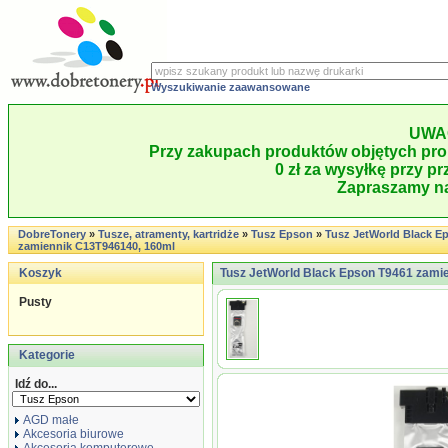
Wyszukiwanie zaawansowane
UWA
Przy zakupach produktów objętych pro
0 zł za wysyłkę przy pr
Zapraszamy na
DobreTonery
»
Tusze, atramenty, kartridże
»
Tusz Epson
»
Tusz JetWorld Black E
zamiennik C13T946140, 160ml
Koszyk
Tusz JetWorld Black Epson T9461 zami
Pusty
Kategorie
Idź do...
AGD małe
Akcesoria biurowe