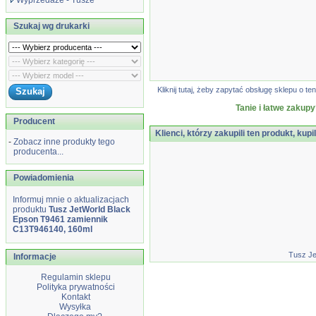
Wyprzedaże - Tusze
Szukaj wg drukarki
Kliknij tutaj, żeby zapytać obsługę sklepu o
Tanie i łatwe zakupy
Producent
Klienci, którzy zakupili ten produkt, kupi
-
Zobacz inne produkty tego
producenta...
Powiadomienia
Informuj mnie o aktualizacjach
produktu
Tusz JetWorld Black
Epson T9461 zamiennik
C13T946140, 160ml
Tusz Je
Informacje
Regulamin sklepu
Polityka prywatności
Kontakt
Wysyłka