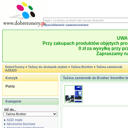
Wyszukiwanie zaawansowane
UWA
Przy zakupach produktów objętych pro
0 zł za wysyłkę przy pr
Zapraszamy na
DobreTonery
»
Taśmy do drukarek etykiet
»
Taśma Brother
»
Taśma zamiennik
AZE223
Koszyk
Taśma zamiennik do Brother 9mm/8m bi
Pusty
Kategorie
Idź do...
AGD małe
Akcesoria biurowe