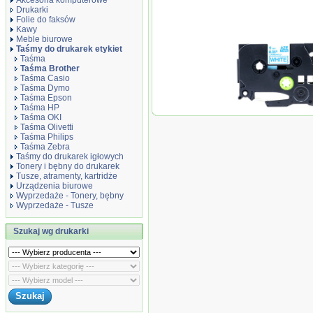
Akcesoria komputerowe
Drukarki
Folie do faksów
Kawy
Meble biurowe
Taśmy do drukarek etykiet
Taśma
Taśma Brother
Taśma Casio
Taśma Dymo
Taśma Epson
Taśma HP
Taśma zamiennik 
Taśma OKI
Taśma Olivetti
Taśma Philips
Taśma Zebra
Taśmy do drukarek igłowych
Tonery i bębny do drukarek
Tusze, atramenty, kartridże
Urządzenia biurowe
Wyprzedaże - Tonery, bębny
Wyprzedaże - Tusze
Szukaj wg drukarki