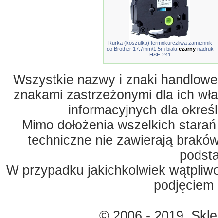
Rurka (koszulka) termokurczliwa zamiennik
do Brother 17.7mm/1.5m biała
czarny
nadruk
HSE-241
Wszystkie nazwy i znaki handlowe 
znakami zastrzeżonymi dla ich właś
informacyjnych dla okreś
Mimo dołożenia wszelkich starań
techniczne nie zawierają braków
podst
W przypadku jakichkolwiek wątpliw
podjęciem 
© 2006 - 2019. Skl